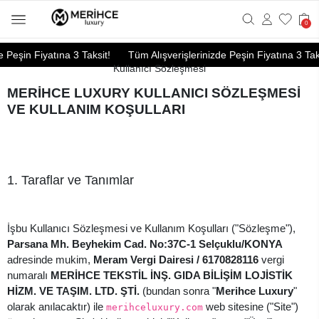
0
Peşin Fiyatına 3 Taksit!
Tüm Alışverişlerinizde Peşin Fiyatına 3 Taksi
Kullanıcı Sözleşmesi
MERİHCE LUXURY KULLANICI SÖZLEŞMESİ
VE KULLANIM KOŞULLARI
1. Taraflar ve Tanımlar
İşbu Kullanıcı Sözleşmesi ve Kullanım Koşulları ("Sözleşme"),
Parsana Mh. Beyhekim Cad. No:37C-1 Selçuklu/KONYA
adresinde mukim,
Meram Vergi Dairesi / 6170828116
vergi
numaralı
MERİHCE TEKSTİL İNŞ. GIDA BİLİŞİM LOJİSTİK
HİZM. VE TAŞIM. LTD. ŞTİ.
(bundan sonra "
Merihce Luxury
"
olarak anılacaktır) ile
web sitesine ("Site")
merihceluxury.com