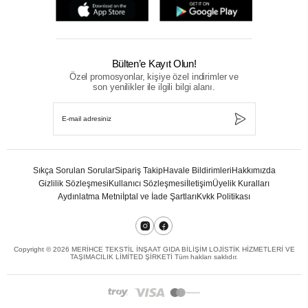
Bülten’e Kayıt Olun!
Özel promosyonlar, kişiye özel indirimler ve
son yenilikler ile ilgili bilgi alanı.
Sıkça Sorulan Sorular
Sipariş Takip
Havale Bildirimleri
Hakkımızda
Gizlilik Sözleşmesi
Kullanıcı Sözleşmesi
İletişim
Üyelik Kuralları
Aydınlatma Metni
İptal ve İade Şartları
Kvkk Politikası
Copyright ©
2026
MERİHCE TEKSTİL İNŞAAT GIDA BİLİŞİM LOJİSTİK HİZMETLERİ VE
TAŞIMACILIK LİMİTED ŞİRKETİ Tüm hakları saklıdır.