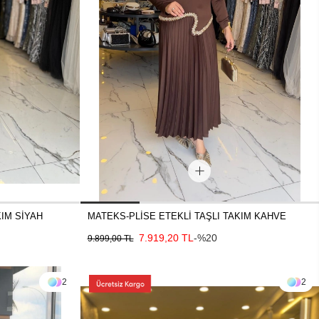
KIM SİYAH
MATEKS-PLİSE ETEKLİ TAŞLI TAKIM KAHVE
7.919,20 TL
-%20
9.899,00 TL
2
2