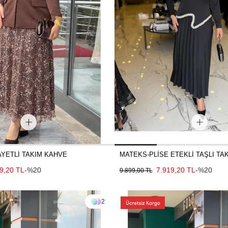
YETLİ TAKIM KAHVE
MATEKS-PLİSE ETEKLİ TAŞLI TA
9,20 TL
-%20
7.919,20 TL
-%20
9.899,00 TL
2