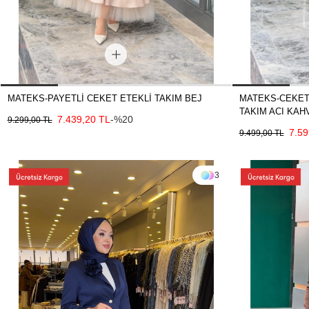
MATEKS-PAYETLİ CEKET ETEKLİ TAKIM BEJ
MATEKS-CEKET
TAKIM ACI KAH
7.439,20 TL
-%20
9.299,00 TL
7.59
9.499,00 TL
3