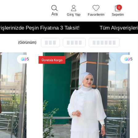
0
Ara
Giriş Yap
Favorilerim
Sepetim
 3 Taksit!
Tüm Alışverişlerinizde Peşin Fiyatına 3 Ta
(Görünüm)
5
5