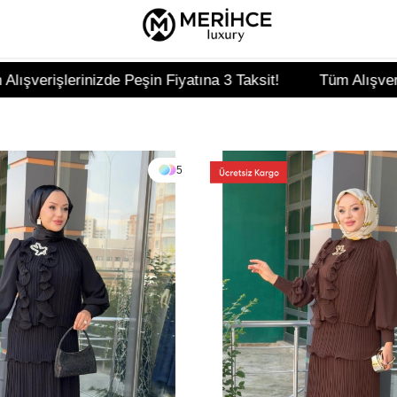
iyatına 3 Taksit!
Tüm Alışverişlerinizde Peşin Fiyatına
5