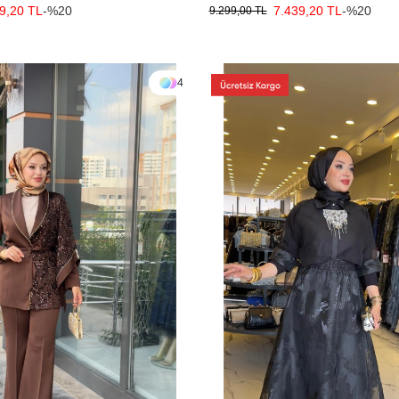
9,20 TL
-%20
7.439,20 TL
-%20
9.299,00 TL
4