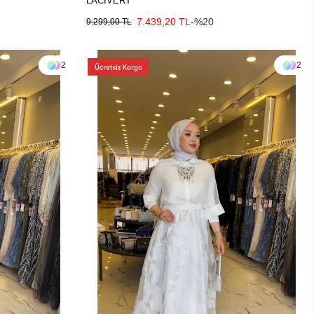
LACİVERT
7.439,20 TL
-%20
9.299,00 TL
2
2