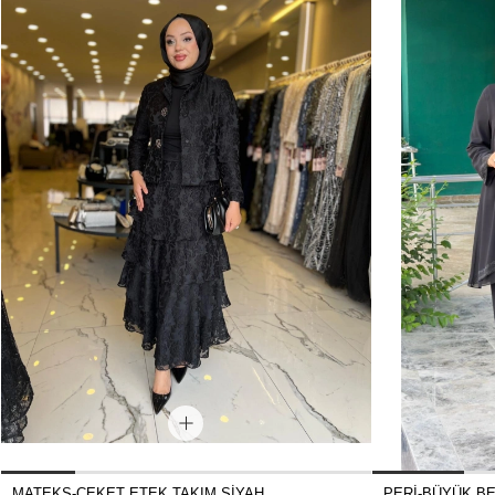
MATEKS-CEKET ETEK TAKIM SİYAH
PERİ-BÜYÜK B