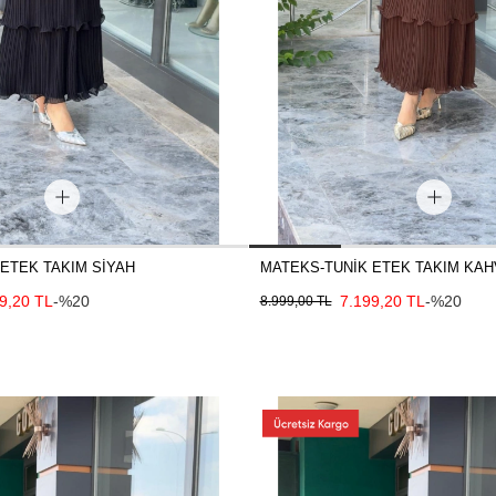
ETEK TAKIM SİYAH
MATEKS-TUNİK ETEK TAKIM KAH
9,20 TL
-%20
7.199,20 TL
-%20
8.999,00 TL