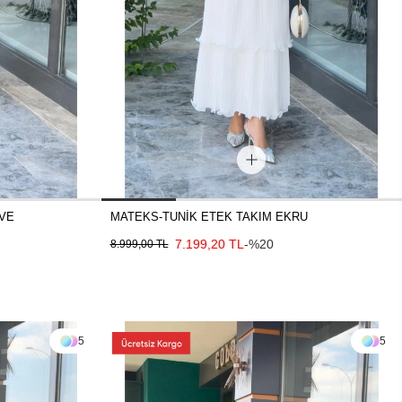
VE
MATEKS-TUNİK ETEK TAKIM EKRU
7.199,20 TL
-%20
8.999,00 TL
5
5