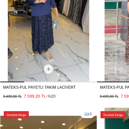
MATEKS-PUL PAYETLİ TAKIM LACİVERT
MATEKS-PUL PA
7.599,20 TL
-%20
7.59
9.499,00 TL
9.499,00 TL
3