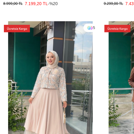
7.199,20 TL
-%20
7.43
8.999,00 TL
9.299,00 TL
5