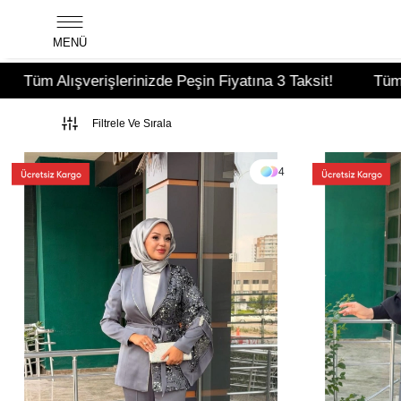
MENÜ
 Peşin Fiyatına 3 Taksit!
Tüm Alışverişlerinizde Peşin F
Filtrele Ve Sırala
4