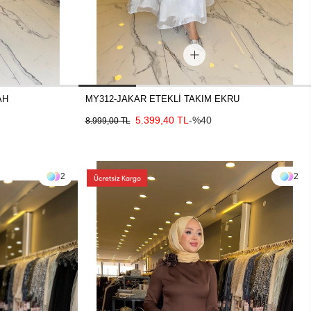
AH
MY312-JAKAR ETEKLİ TAKIM EKRU
5.399,40 TL
-%40
8.999,00 TL
2
2