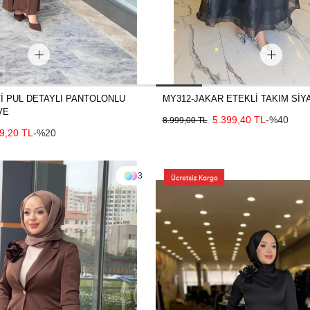
İ PUL DETAYLI PANTOLONLU
MY312-JAKAR ETEKLİ TAKIM SİY
VE
5.399,40 TL
-%40
8.999,00 TL
9,20 TL
-%20
3