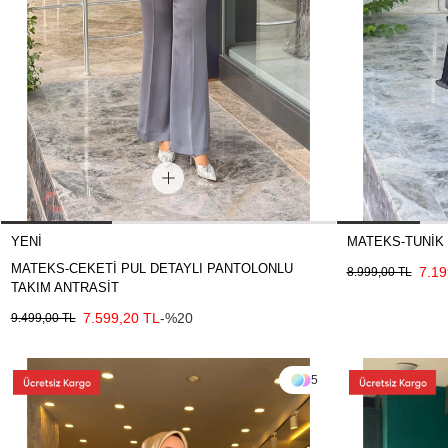
YENI
MATEKS-TUNİK 
MATEKS-CEKETİ PUL DETAYLI PANTOLONLU
7.19
8.999,00 TL
TAKIM ANTRASİT
7.599,20 TL
-%20
9.499,00 TL
5