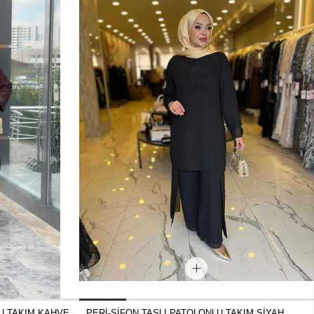
U TAKIM KAHVE
PERİ-ŞİFON TAŞLI PATOLONLU TAKIM SİYAH