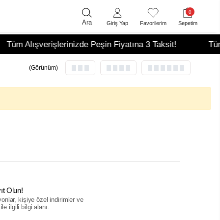
0
Ara
Giriş Yap
Favorilerim
Sepetim
Tüm Alışverişlerinizde Peşin Fiyatına 3 Taksit!
Tüm A
(Görünüm)
ıt Olun!
nlar, kişiye özel indirimler ve
le ilgili bilgi alanı.