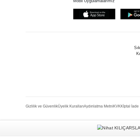
Mobil Uygulamalarımız
Sık
Ku
Gizlilik ve Güvenlik
Üyelik Kuralları
Aydınlatma Metni
KVKK
İptal İade 