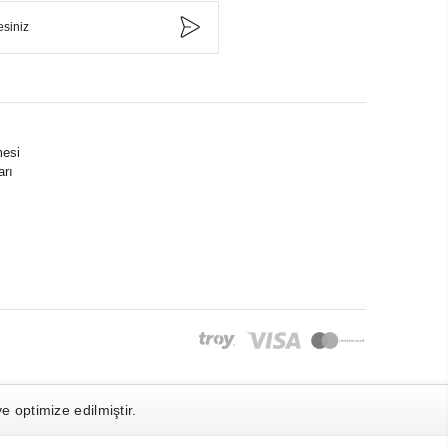
mesi
arı
 optimize edilmiştir.