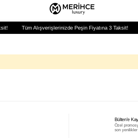
t!
Tüm Alışverişlerinizde Peşin Fiyatına 3 Taksit!
Bülten’e Kay
Özel promosyo
son yenilikler i