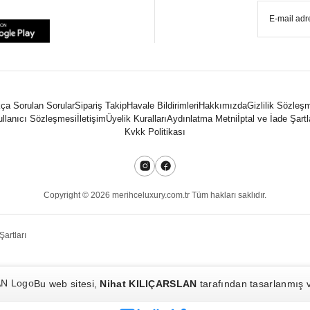
ça Sorulan Sorular
Sipariş Takip
Havale Bildirimleri
Hakkımızda
Gizlilik Sözleş
llanıcı Sözleşmesi
İletişim
Üyelik Kuralları
Aydınlatma Metni
İptal ve İade Şartl
Kvkk Politikası
Copyright ©
2026
merihceluxury.com.tr Tüm hakları saklıdır.
Şartları
Bu web sitesi,
Nihat KILIÇARSLAN
tarafından tasarlanmış ve