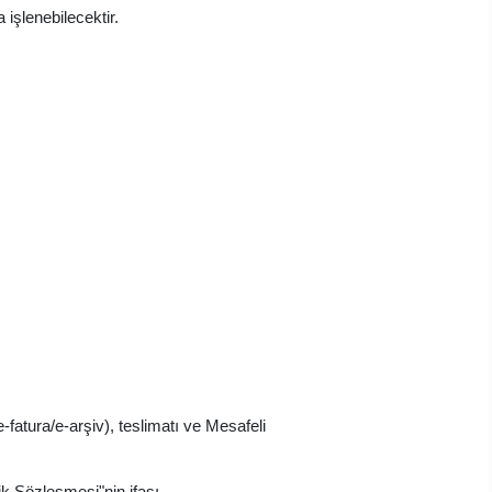
işlenebilecektir.
e-fatura/e-arşiv), teslimatı ve Mesafeli
ik Sözleşmesi"nin ifası.