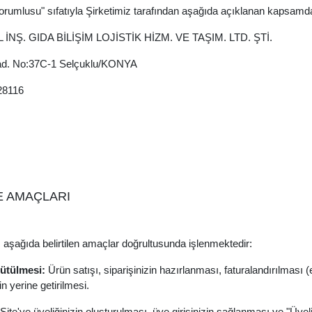
Sorumlusu" sıfatıyla Şirketimiz tarafından aşağıda açıklanan kapsamda 
NŞ. GIDA BİLİŞİM LOJİSTİK HİZM. VE TAŞIM. LTD. ŞTİ.
d. No:37C-1 Selçuklu/KONYA
28116
ME AMAÇLARI
z, aşağıda belirtilen amaçlar doğrultusunda işlenmektedir:
rütülmesi:
Ürün satışı, siparişinizin hazırlanması, faturalandırılması (
n yerine getirilmesi.
Site'ye üyeliğinizin oluşturulması, üye girişinizin sağlanması ve "Üyel