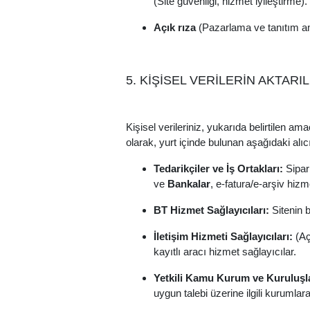
(Site güvenliği, hizmet iyileştirme).
Açık rıza
(Pazarlama ve tanıtım a
5. KİŞİSEL VERİLERİN AKTARI
Kişisel verileriniz, yukarıda belirtilen a
olarak, yurt içinde bulunan aşağıdaki alıcı 
Tedarikçiler ve İş Ortakları:
Sipari
ve
Bankalar
, e-fatura/e-arşiv hizmet
BT Hizmet Sağlayıcıları:
Sitenin b
İletişim Hizmeti Sağlayıcıları:
(Aç
kayıtlı aracı hizmet sağlayıcılar.
Yetkili Kamu Kurum ve Kuruluşla
uygun talebi üzerine ilgili kurumlara