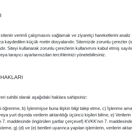
I
, sitenin verimli çalışmasını sağlamak ve ziyaretçi hareketlerini anal
ıza kaydedilen küçük metin dosyalarıdır. Sitemizde zorunlu çerezler (si
ır. Siteyi kullanarak zorunlu çerezlerin kullanımını kabul etmiş sayılır
ya tarayıcı ayarlarınızdan tercihlerinizi yönetebilirsiniz.
) HAKLARI
ri sahibi olarak aşağıdaki haklara sahipsiniz:
ğini öğrenme, b) İşlenmişse buna ilişkin bilgi talep etme, c) İşlenme a
eya yurt dışında verilerin aktarıldığı üçüncü kişileri bilme, e) Veriler
ın 7. maddesinde öngörülen şartlar çerçevef) KVKK'nın 7. maddesinde
teme, g) (d) ve (e) bentleri uyarınca yapılan işlemlerin, verilerin aktarı