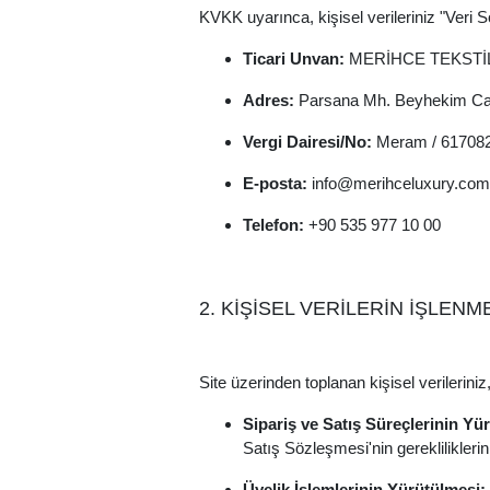
KVKK uyarınca, kişisel verileriniz "Veri 
Ticari Unvan:
MERİHCE TEKSTİL İ
Adres:
Parsana Mh. Beyhekim Ca
Vergi Dairesi/No:
Meram / 61708
E-posta:
info@merihceluxury.com
Telefon:
+90 535 977 10 00
2. KİŞİSEL VERİLERİN İŞLEN
Site üzerinden toplanan kişisel verilerini
Sipariş ve Satış Süreçlerinin Yü
Satış Sözleşmesi'nin gerekliliklerini
Üyelik İşlemlerinin Yürütülmesi: