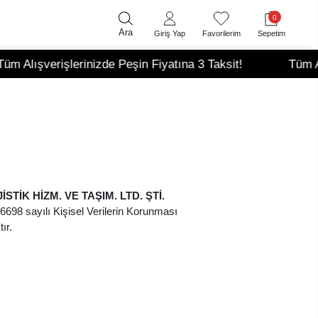
0
Ara
Giriş Yap
Favorilerim
Sepetim
ışverişlerinizde Peşin Fiyatına 3 Taksit!
Tüm Alışver
STİK HİZM. VE TAŞIM. LTD. ŞTİ.
n 6698 sayılı Kişisel Verilerin Korunması
ır.