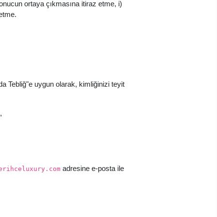
sonucun ortaya çıkmasına itiraz etme, i)
 etme.
 Tebliğ"e uygun olarak, kimliğinizi teyit
,
adresine e-posta ile
erihceluxury.com