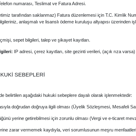
elefon numarası, Teslimat ve Fatura Adresi.
imiz tarafından saklanmaz) Fatura düzenlemesi için T.C. Kimlik Numar
gileriniz, anlaşmalı ve lisanslı ödeme kuruluşu altyapısı üzerinden işl
mişi, sepet bilgileri, talep ve şikayet kayıtları.
gileri:
IP adresi, çerez kayıtları, site gezinti verileri, (açık rıza varsa
HUKUKİ SEBEPLERİ
de belirtilen aşağıdaki hukuki sebeplere dayalı olarak işlenmektedir:
sıyla doğrudan doğruya ilgili olması (Üyelik Sözleşmesi, Mesafeli Sa
nü yerine getirebilmesi için zorunlu olması (Vergi ve e-ticaret mevz
üklerine zarar vermemek kaydıyla, veri sorumlusunun meşru menfaatleri