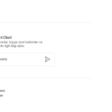
ıt Olun!
nlar, kişiye özel indirimler ve
le ilgili bilgi alanı.
mesi
arı