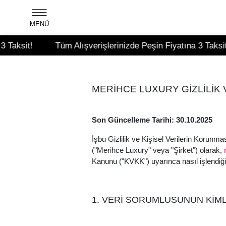
MENÜ
sit!
Tüm Alışverişlerinizde Peşin Fiyatına 3 Taksit!
MERİHCE LUXURY GİZLİLİK 
Son Güncelleme Tarihi: 30.10.2025
İşbu Gizlilik ve Kişisel Verilerin Korunması
("Merihce Luxury" veya "Şirket") olarak,
Kanunu ("KVKK") uyarınca nasıl işlendiği
1. VERİ SORUMLUSUNUN KİML