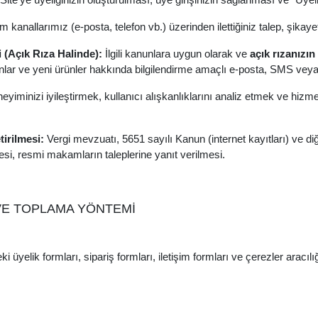
im kanallarımız (e-posta, telefon vb.) üzerinden ilettiğiniz talep, şikay
i (Açık Rıza Halinde):
İlgili kanunlara uygun olarak ve
açık rızanızı
ar ve yeni ürünler hakkında bilgilendirme amaçlı e-posta, SMS veya di
yiminizi iyileştirmek, kullanıcı alışkanlıklarını analiz etmek ve hizm
irilmesi:
Vergi mevzuatı, 5651 sayılı Kanun (internet kayıtları) ve diğ
esi, resmi makamların taleplerine yanıt verilmesi.
 VE TOPLAMA YÖNTEMİ
eki üyelik formları, sipariş formları, iletişim formları ve çerezler ara