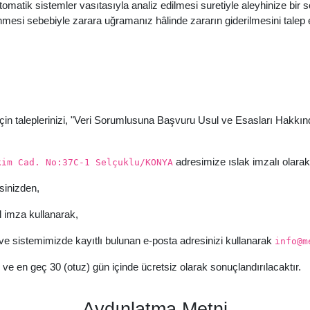
tomatik sistemler vasıtasıyla analiz edilmesi suretiyle aleyhinize bir 
lenmesi sebebiyle zarara uğramanız hâlinde zararın giderilmesini talep
için taleplerinizi, "Veri Sorumlusuna Başvuru Usul ve Esasları Hakkında
adresimize ıslak imzalı olarak
kim Cad. No:37C-1 Selçuklu/KONYA
sinizden,
 imza kullanarak,
 ve sistemimizde kayıtlı bulunan e-posta adresinizi kullanarak
info@m
 ve en geç 30 (otuz) gün içinde ücretsiz olarak sonuçlandırılacaktır.
Aydınlatma Metni