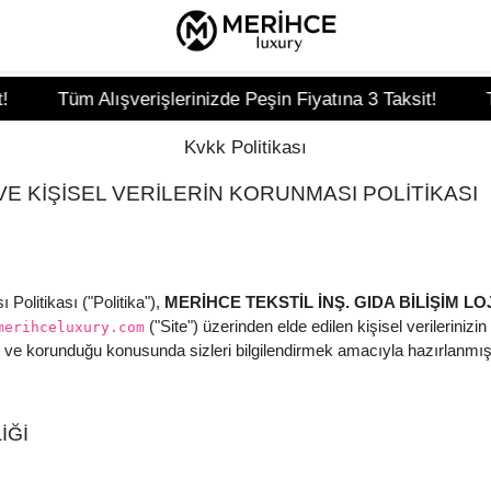
Tüm Alışverişlerinizde Peşin Fiyatına 3 Taksit!
Tüm Al
Kvkk Politikası
VE KİŞİSEL VERİLERİN KORUNMASI POLİTİKASI
 Politikası ("Politika"),
MERİHCE TEKSTİL İNŞ. GIDA BİLİŞİM LOJİ
("Site") üzerinden elde edilen kişisel verilerinizi
merihceluxury.com
 ve korunduğu konusunda sizleri bilgilendirmek amacıyla hazırlanmışt
İĞİ