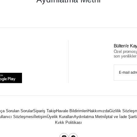
Bülten’e Kay
Özel promosyo
son yenilikler i
ça Sorulan Sorular
Sipariş Takip
Havale Bildirimleri
Hakkımızda
Gizlilik Sözleş
llanıcı Sözleşmesi
İletişim
Üyelik Kuralları
Aydınlatma Metni
İptal ve İade Şartl
Kvkk Politikası