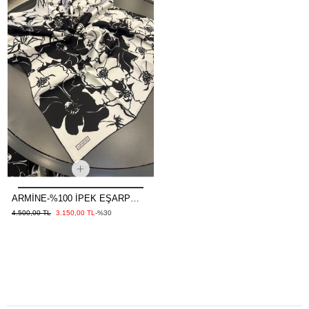
ARMİNE-%100 İPEK EŞARP
SİYAH
4.500,00 TL
3.150,00 TL
-%30