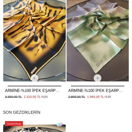
ARMİNE-%100 İPEK EŞARP
ARMİNE-%100 İPEK EŞARP
GOLD
YEŞİL
3.300,00 TL
2.310,00 TL
-%30
2.800,00 TL
1.960,00 TL
-%30
SON GEZDİKLERİN