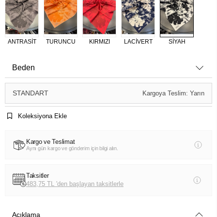
ANTRASİT
TURUNCU
KIRMIZI
LACİVERT
SİYAH
Beden
STANDART
Kargoya Teslim: Yarın
Koleksiyona Ekle
Kargo ve Teslimat
Aynı gün kargo ve gönderim için bilgi alın.
Taksitler
483,75 TL 'den başlayan taksitlerle
Açıklama