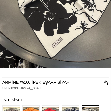
ARMİNE-%100 İPEK EŞARP SİYAH
ÜRÜN KODU
:
AR9344__SİYAH
Renk: SİYAH