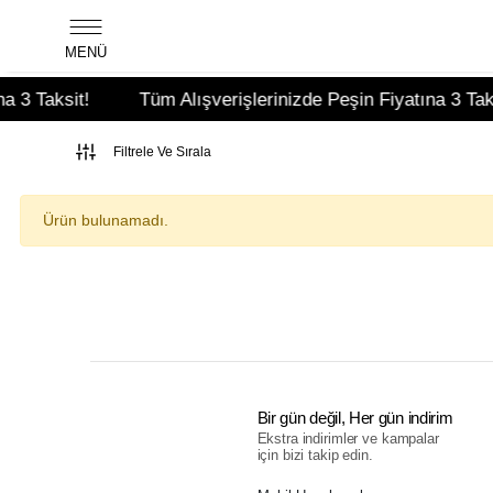
MENÜ
 3 Taksit!
Tüm Alışverişlerinizde Peşin Fiyatına 3 Taksi
Filtrele Ve Sırala
Ürün bulunamadı.
Bir gün değil, Her gün indirim
Ekstra indirimler ve kampalar
için bizi takip edin.