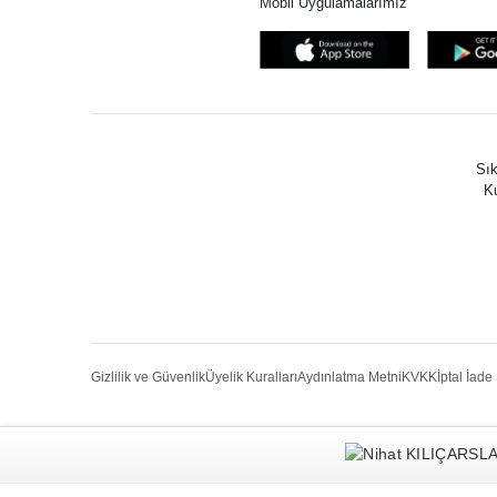
Mobil Uygulamalarımız
Sık
Ku
Gizlilik ve Güvenlik
Üyelik Kuralları
Aydınlatma Metni
KVKK
İptal İade 