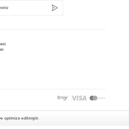
mesi
arı
 optimize edilmiştir.