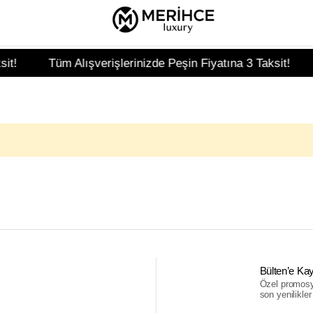
t!
Tüm Alışverişlerinizde Peşin Fiyatına 3 Taksit!
Bülten’e Kay
Özel promosyo
son yenilikler i