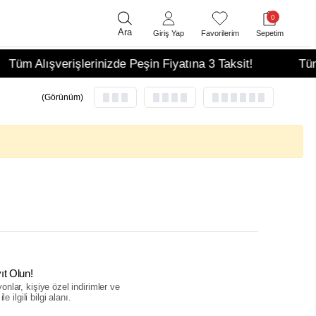
0
Ara
Giriş Yap
Favorilerim
Sepetim
Tüm Alışverişlerinizde Peşin Fiyatına 3 Taksit!
Tüm A
(Görünüm)
ıt Olun!
nlar, kişiye özel indirimler ve
le ilgili bilgi alanı.