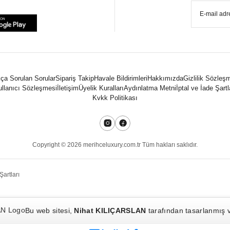
ça Sorulan Sorular
Sipariş Takip
Havale Bildirimleri
Hakkımızda
Gizlilik Sözleş
llanıcı Sözleşmesi
İletişim
Üyelik Kuralları
Aydınlatma Metni
İptal ve İade Şartl
Kvkk Politikası
Copyright ©
2026
merihceluxury.com.tr Tüm hakları saklıdır.
Şartları
Bu web sitesi,
Nihat KILIÇARSLAN
tarafından tasarlanmış ve