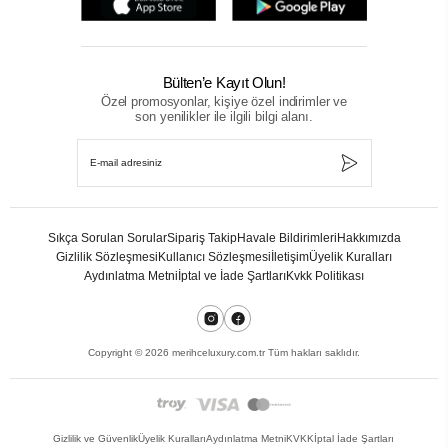
Bülten’e Kayıt Olun!
Özel promosyonlar, kişiye özel indirimler ve
son yenilikler ile ilgili bilgi alanı.
Sıkça Sorulan Sorular
Sipariş Takip
Havale Bildirimleri
Hakkımızda
Gizlilik Sözleşmesi
Kullanıcı Sözleşmesi
İletişim
Üyelik Kuralları
Aydınlatma Metni
İptal ve İade Şartları
Kvkk Politikası
Copyright ©
2026
merihceluxury.com.tr Tüm hakları saklıdır.
Gizlilik ve Güvenlik
Üyelik Kuralları
Aydınlatma Metni
KVKK
İptal İade Şartları