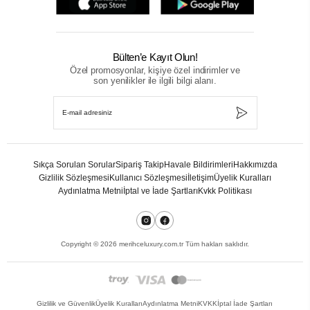
Bülten’e Kayıt Olun!
Özel promosyonlar, kişiye özel indirimler ve
son yenilikler ile ilgili bilgi alanı.
Sıkça Sorulan Sorular
Sipariş Takip
Havale Bildirimleri
Hakkımızda
Gizlilik Sözleşmesi
Kullanıcı Sözleşmesi
İletişim
Üyelik Kuralları
Aydınlatma Metni
İptal ve İade Şartları
Kvkk Politikası
Copyright ©
2026
merihceluxury.com.tr Tüm hakları saklıdır.
Gizlilik ve Güvenlik
Üyelik Kuralları
Aydınlatma Metni
KVKK
İptal İade Şartları