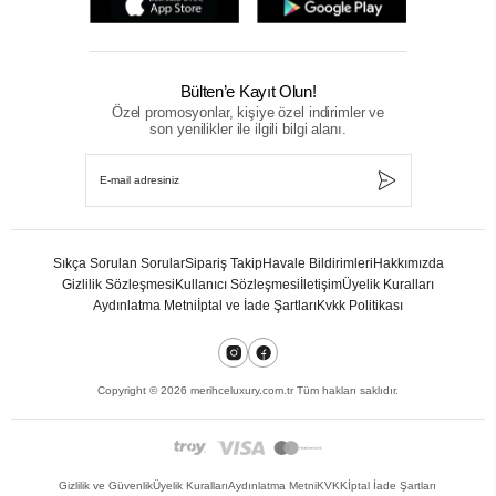
Bülten’e Kayıt Olun!
Özel promosyonlar, kişiye özel indirimler ve
son yenilikler ile ilgili bilgi alanı.
Sıkça Sorulan Sorular
Sipariş Takip
Havale Bildirimleri
Hakkımızda
Gizlilik Sözleşmesi
Kullanıcı Sözleşmesi
İletişim
Üyelik Kuralları
Aydınlatma Metni
İptal ve İade Şartları
Kvkk Politikası
Copyright ©
2026
merihceluxury.com.tr Tüm hakları saklıdır.
Gizlilik ve Güvenlik
Üyelik Kuralları
Aydınlatma Metni
KVKK
İptal İade Şartları