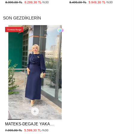
KAHVE
ELBİSE KREMİT
8.999,00 TL
6.299,30 TL
-%30
8.499,00 TL
5.949,30 TL
-%30
SON GEZDİKLERİN
MATEKS-DEGAJE YAKA
ELBİSE LACİVERT
7.999,00 TL
5.599,30 TL
-%30