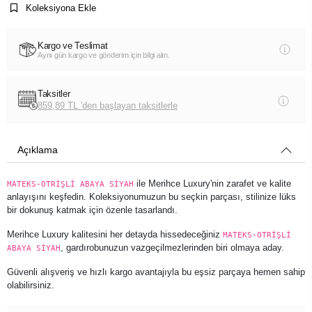
Koleksiyona Ekle
Kargo ve Teslimat
Aynı gün kargo ve gönderim için bilgi alın.
Taksitler
859,89 TL 'den başlayan taksitlerle
Açıklama
ile Merihce Luxury'nin zarafet ve kalite
MATEKS-OTRİŞLİ ABAYA SİYAH
anlayışını keşfedin. Koleksiyonumuzun bu seçkin parçası, stilinize lüks
bir dokunuş katmak için özenle tasarlandı.
Merihce Luxury kalitesini her detayda hissedeceğiniz
MATEKS-OTRİŞLİ
, gardırobunuzun vazgeçilmezlerinden biri olmaya aday.
ABAYA SİYAH
Güvenli alışveriş ve hızlı kargo avantajıyla bu eşsiz parçaya hemen sahip
olabilirsiniz.