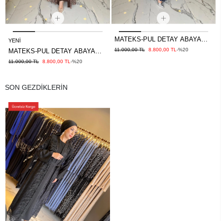
MATEKS-PUL DETAY ABAYA
YENI
ELBİSE LACİVERT
11.000,00 TL
8.800,00 TL
-%20
MATEKS-PUL DETAY ABAYA
ELBİSE BRONZ
11.000,00 TL
8.800,00 TL
-%20
SON GEZDİKLERİN