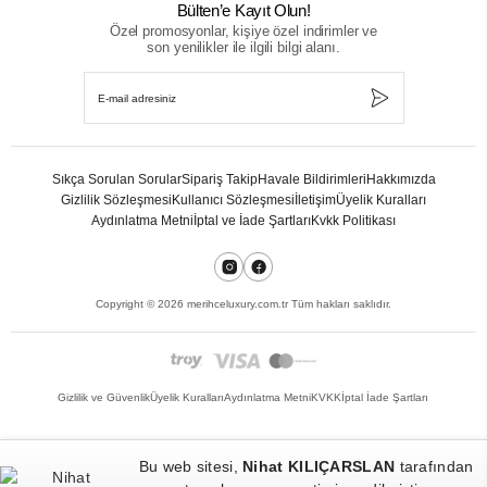
Bülten’e Kayıt Olun!
Özel promosyonlar, kişiye özel indirimler ve
son yenilikler ile ilgili bilgi alanı.
Sıkça Sorulan Sorular
Sipariş Takip
Havale Bildirimleri
Hakkımızda
Gizlilik Sözleşmesi
Kullanıcı Sözleşmesi
İletişim
Üyelik Kuralları
Aydınlatma Metni
İptal ve İade Şartları
Kvkk Politikası
Copyright ©
2026
merihceluxury.com.tr Tüm hakları saklıdır.
Gizlilik ve Güvenlik
Üyelik Kuralları
Aydınlatma Metni
KVKK
İptal İade Şartları
Bu web sitesi,
Nihat KILIÇARSLAN
tarafından