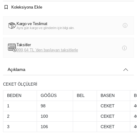
Koleksiyona Ekle
Kargo ve Teslimat
Aynı gün kargo ve gönderim için bilgi alın.
Taksitler
999,64 TL 'den başlayan taksitlerle
Açıklama
CEKET ÖLÇÜLERİ
BEDEN
GÖĞÜS
BEL
BASEN
B
1
98
CEKET
4
2
100
CEKET
4
3
106
CEKET
4