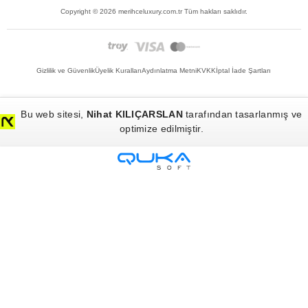
Copyright ©
2026
merihceluxury.com.tr Tüm hakları saklıdır.
Gizlilik ve Güvenlik
Üyelik Kuralları
Aydınlatma Metni
KVKK
İptal İade Şartları
Bu web sitesi,
Nihat KILIÇARSLAN
tarafından tasarlanmış ve
optimize edilmiştir.