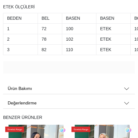
ETEK ÖLÇÜLERİ
BEDEN
BEL
BASEN
BASEN
B
1
72
100
ETEK
1
2
78
102
ETEK
1
3
82
110
ETEK
1
Ürün Bakımı
Değerlendirme
BENZER ÜRÜNLER