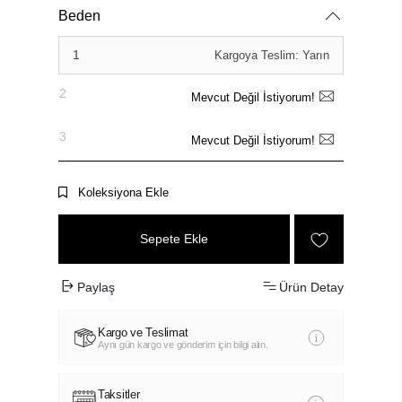
Beden
1
Kargoya Teslim: Yarın
2
Mevcut Değil İstiyorum!
3
Mevcut Değil İstiyorum!
Koleksiyona Ekle
Sepete Ekle
Paylaş
Ürün Detay
Kargo ve Teslimat
Aynı gün kargo ve gönderim için bilgi alın.
Taksitler