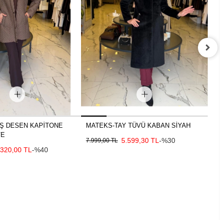
Ş DESEN KAPİTONE
MATEKS-TAY TÜVÜ KABAN SİYAH
M
VE
5.599,30 TL
-%30
7.999,00 TL
8.
.320,00 TL
-%40