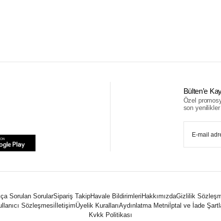
Bülten’e Kay
Özel promosyo
son yenilikler i
ça Sorulan Sorular
Sipariş Takip
Havale Bildirimleri
Hakkımızda
Gizlilik Sözleş
llanıcı Sözleşmesi
İletişim
Üyelik Kuralları
Aydınlatma Metni
İptal ve İade Şartl
Kvkk Politikası