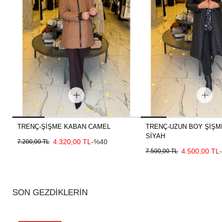
TRENÇ-ŞİŞME KABAN CAMEL
TRENÇ-UZUN BOY ŞİŞM
SİYAH
4.320,00 TL
-%40
7.200,00 TL
4.500,00 TL
7.500,00 TL
SON GEZDİKLERİN