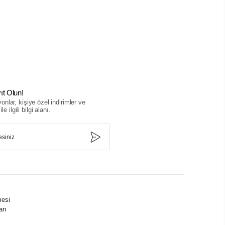
ıt Olun!
nlar, kişiye özel indirimler ve
le ilgili bilgi alanı.
mesi
arı