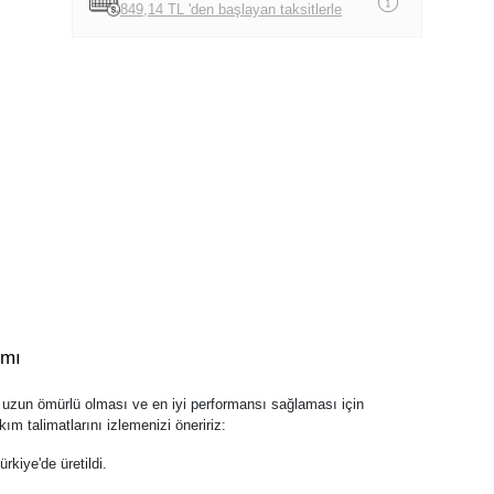
849,14 TL 'den başlayan taksitlerle
ımı
zun ömürlü olması ve en iyi performansı sağlaması için
ım talimatlarını izlemenizi öneririz:
kiye'de üretildi.