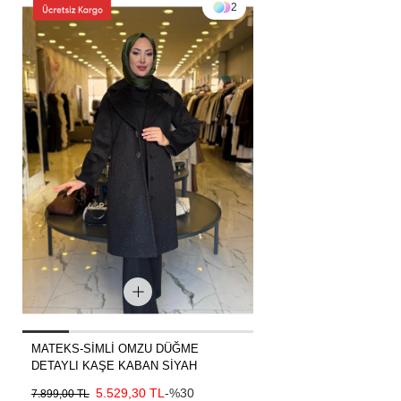
2
MATEKS-SİMLİ OMZU DÜĞME
DETAYLI KAŞE KABAN SİYAH
5.529,30 TL
-%30
7.899,00 TL