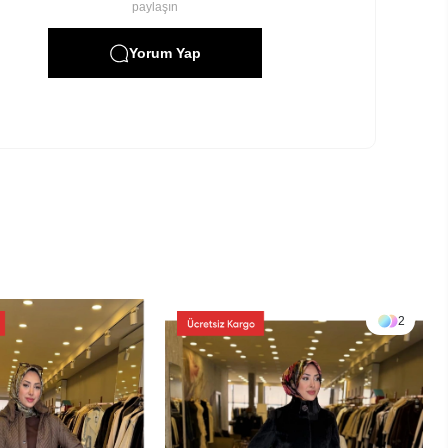
paylaşın
Yorum Yap
2