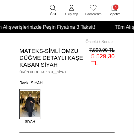
0
Ara
Giriş Yap
Favorilerim
Sepetim
nizde Peşin Fiyatına 3 Taksit!
Tüm Alışverişlerinizde
Önceki
/
Sonraki
7.899,00 TL
MATEKS-SİMLİ OMZU
5.529,30
DÜĞME DETAYLI KAŞE
TL
KABAN SİYAH
ÜRÜN KODU
:
MT1301__SİYAH
Renk: SİYAH
SİYAH