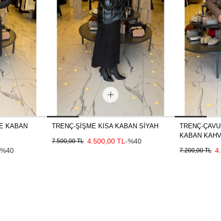
E KABAN
TRENÇ-ŞİŞME KISA KABAN SİYAH
TRENÇ-ÇAVU
KABAN KAH
4.500,00 TL
-%40
7.500,00 TL
-%40
4
7.200,00 TL