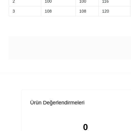
2
100
100
116
3
108
108
120
Ürün Değerlendirmeleri
0