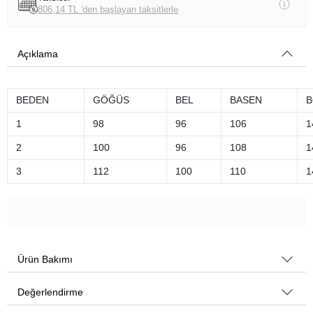
806,14 TL 'den başlayan taksitlerle
Açıklama
BEDEN
GÖĞÜS
BEL
BASEN
B
1
98
96
106
1
2
100
96
108
1
3
112
100
110
1
Ürün Bakımı
Değerlendirme