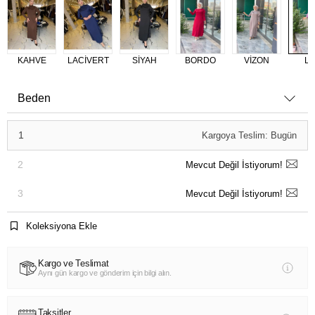
KAHVE
LACİVERT
SİYAH
BORDO
VİZON
Lİ
Beden
1
Kargoya Teslim: Bugün
2
Mevcut Değil İstiyorum!
3
Mevcut Değil İstiyorum!
Koleksiyona Ekle
Kargo ve Teslimat
Aynı gün kargo ve gönderim için bilgi alın.
Taksitler