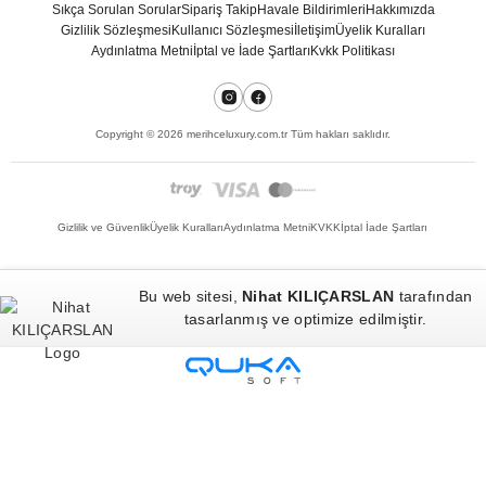
Sıkça Sorulan Sorular
Sipariş Takip
Havale Bildirimleri
Hakkımızda
Gizlilik Sözleşmesi
Kullanıcı Sözleşmesi
İletişim
Üyelik Kuralları
Aydınlatma Metni
İptal ve İade Şartları
Kvkk Politikası
Copyright ©
2026
merihceluxury.com.tr Tüm hakları saklıdır.
Gizlilik ve Güvenlik
Üyelik Kuralları
Aydınlatma Metni
KVKK
İptal İade Şartları
Bu web sitesi,
Nihat KILIÇARSLAN
tarafından
tasarlanmış ve optimize edilmiştir.