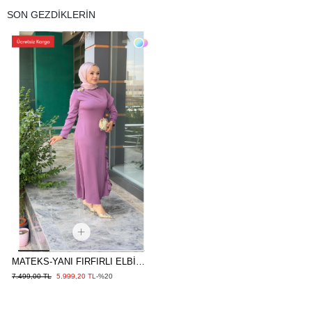
SON GEZDİKLERİN
MATEKS-YANI FIRFIRLI ELBİSE
LİLA
7.499,00 TL
5.999,20 TL
-%20