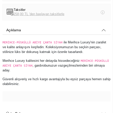
Taksitler
258,00 TL 'den başlayan taksitlerle
Açıklama
ile Merihce Luxury'nin zarafet
MERİHCE-PÜSKÜLLÜ ABİYE ÇANTA SİYAH
ve kalite anlayışını keşfedin. Koleksiyonumuzun bu seçkin parçası,
stilinize lüks bir dokunuş katmak için özenle tasarlandı.
Merihce Luxury kalitesini her detayda hissedeceğiniz
MERİHCE-PÜSKÜLLÜ
, gardırobunuzun vazgeçilmezlerinden biri olmaya
ABİYE ÇANTA SİYAH
aday.
Güvenli alışveriş ve hızlı kargo avantajıyla bu eşsiz parçaya hemen sahip
olabilirsiniz.