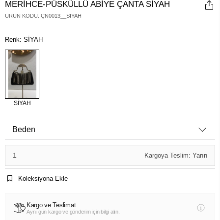
MERİHCE-PÜSKÜLLÜ ABİYE ÇANTA SİYAH
ÜRÜN KODU
:
ÇN0013__SİYAH
Renk: SİYAH
SİYAH
Beden
1
Kargoya Teslim: Yarın
Koleksiyona Ekle
Kargo ve Teslimat
Aynı gün kargo ve gönderim için bilgi alın.