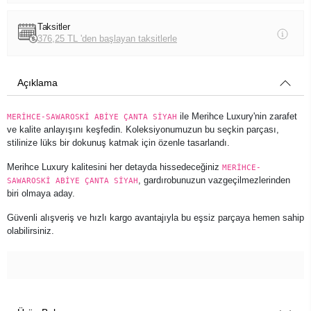
Taksitler
376,25 TL 'den başlayan taksitlerle
Açıklama
ile Merihce Luxury'nin zarafet
MERİHCE-SAWAROSKİ ABİYE ÇANTA SİYAH
ve kalite anlayışını keşfedin. Koleksiyonumuzun bu seçkin parçası,
stilinize lüks bir dokunuş katmak için özenle tasarlandı.
Merihce Luxury kalitesini her detayda hissedeceğiniz
MERİHCE-
, gardırobunuzun vazgeçilmezlerinden
SAWAROSKİ ABİYE ÇANTA SİYAH
biri olmaya aday.
Güvenli alışveriş ve hızlı kargo avantajıyla bu eşsiz parçaya hemen sahip
olabilirsiniz.