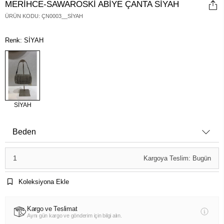
MERİHCE-SAWAROSKİ ABİYE ÇANTA SİYAH
ÜRÜN KODU
:
ÇN0003__SİYAH
Renk: SİYAH
SİYAH
Beden
1
Kargoya Teslim: Bugün
Koleksiyona Ekle
Kargo ve Teslimat
Aynı gün kargo ve gönderim için bilgi alın.