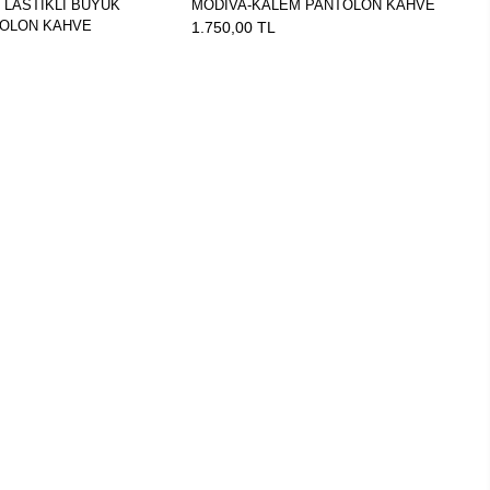
 LASTİKLİ BÜYÜK
MODİVA-KALEM PANTOLON KAHVE
M
OLON KAHVE
1.750,00 TL
2.