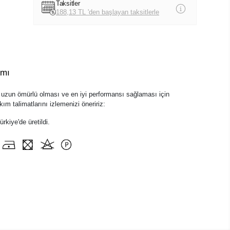
Taksitler
188,13 TL 'den başlayan taksitlerle
ımı
zun ömürlü olması ve en iyi performansı sağlaması için
ım talimatlarını izlemenizi öneririz:
kiye'de üretildi.