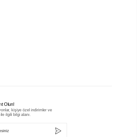
ıt Olun!
nlar, kişiye özel indirimler ve
le ilgili bilgi alanı.