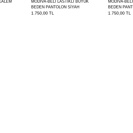
 KALEM
MODİVA-BELİ LASTİKLİ BÜYÜK
MODİVA-BELİ
BEDEN PANTOLON SİYAH
BEDEN PANT
1.750,00 TL
1.750,00 TL