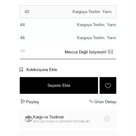
42
Kargoya Teslim: Yarın
44
Kargoya Teslim: Yarın
46
Kargoya Teslim: Yarın
48
Mevcut Değil İstiyorum!
Koleksiyona Ekle
Sepete Ekle
Paylaş
Ürün Detay
Kargo ve Teslimat
Aynı gün kargo ve gönderim için bilgi alın.