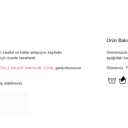
Ürün Bak
n zarafet ve kalite anlayışını keşfedin.
Ürünümüzün u
çin özenle tasarlandı.
aşağıdaki bak
, gardırobunuzun
Ürünümüz, Tür
TİKLİ KALAEM PANTOLON SİYAH
 olabilirsiniz.