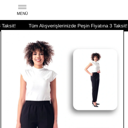
MENÜ
Tüm Alışverişlerinizde Peşin Fiyatına 3 Taksit!
Tü