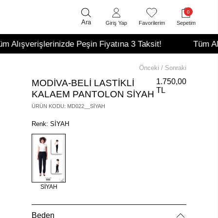
0
Ara
Giriş Yap
Favorilerim
Sepetim
erişlerinizde Peşin Fiyatına 3 Taksit!
Tüm Alışverişl
Önceki
/
Sonraki
1.750,00
MODİVA-BELİ LASTİKLİ
TL
KALAEM PANTOLON SİYAH
ÜRÜN KODU
:
MD022__SİYAH
Renk: SİYAH
SİYAH
Beden