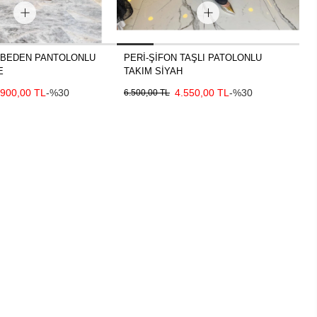
 BEDEN PANTOLONLU
PERİ-ŞİFON TAŞLI PATOLONLU
P
E
TAKIM SİYAH
T
.900,00 TL
-%30
4.550,00 TL
-%30
6.500,00 TL
6.