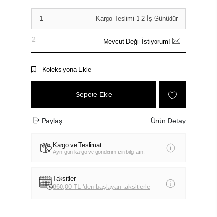
1
Kargo Teslimi 1-2 İş Günüdür
2
Mevcut Değil İstiyorum!
Koleksiyona Ekle
Sepete Ekle
Paylaş
Ürün Detay
Kargo ve Teslimat
Aynı gün kargo ve gönderim için bilgi alın.
Taksitler
860,00 TL 'den başlayan taksitlerle