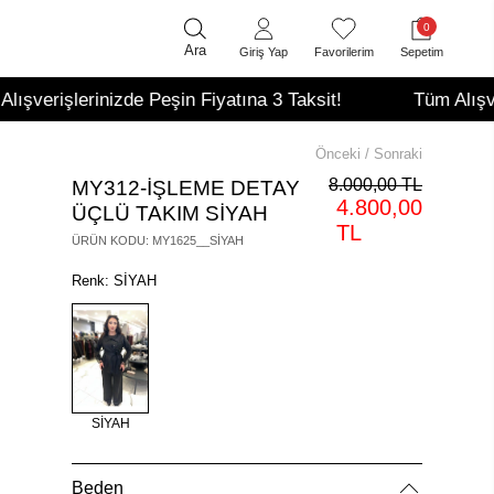
0
Ara
Giriş Yap
Favorilerim
Sepetim
izde Peşin Fiyatına 3 Taksit!
Tüm Alışverişlerinizde 
Önceki
/
Sonraki
8.000,00 TL
MY312-İŞLEME DETAY
4.800,00
ÜÇLÜ TAKIM SİYAH
TL
ÜRÜN KODU
:
MY1625__SİYAH
Renk: SİYAH
SİYAH
Beden