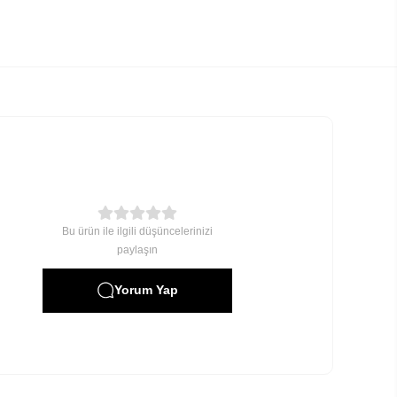
Bu ürün ile ilgili düşüncelerinizi
paylaşın
Yorum Yap