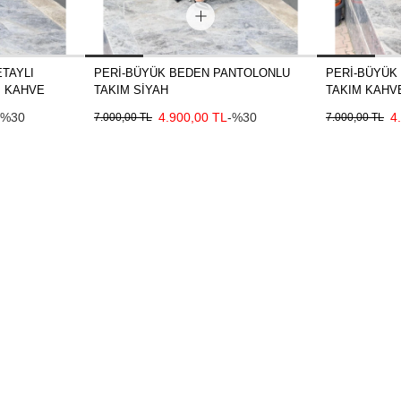
TAYLI
PERİ-BÜYÜK BEDEN PANTOLONLU
PERİ-BÜYÜK
I KAHVE
TAKIM SİYAH
TAKIM KAHV
-%30
4.900,00 TL
-%30
4
7.000,00 TL
7.000,00 TL