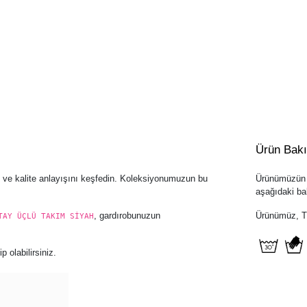
Ürün Bak
t ve kalite anlayışını keşfedin. Koleksiyonumuzun bu
Ürünümüzün u
aşağıdaki bak
, gardırobunuzun
Ürünümüz, Tür
TAY ÜÇLÜ TAKIM SİYAH
 olabilirsiniz.