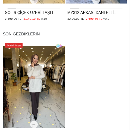
SOLİS-ÇİÇEK ÜZERİ TAŞLI
MY312-ARKASI DANTELLİ
TUNİK BEYAZ
TUNİK EKRU
3.499,00 TL
3.149,10 TL
-%10
4.499,00 TL
2.699,40 TL
-%40
SON GEZDİKLERİN