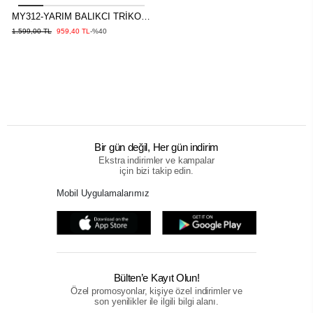
MY312-YARIM BALIKCI TRİKO
TUNİK EKRU
1.599,00 TL
959,40 TL
-%40
Bir gün değil, Her gün indirim
Ekstra indirimler ve kampalar
için bizi takip edin.
Mobil Uygulamalarımız
Bülten’e Kayıt Olun!
Özel promosyonlar, kişiye özel indirimler ve
son yenilikler ile ilgili bilgi alanı.