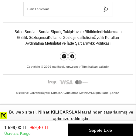
Sıkça Sorulan Sorular
Sipariş Takip
Havale Bildirimleri
Hakkımızda
Gizlilik Sözleşmesi
Kullanıcı Sözleşmesi
İletişim
Üyelik Kuralları
Aydınlatma Metni
İptal ve İade Şartları
Kvkk Politikası
Copyright ©
2026
merihceluxury.com.tr Tüm hakları saklıdır.
Gizlilik ve Güvenlik
Üyelik Kuralları
Aydınlatma Metni
KVKK
İptal İade Şartları
Bu web sitesi,
Nihat KILIÇARSLAN
tarafından tasarlanmış ve
optimize edilmiştir.
1.599,00 TL
959,40 TL
Sepete Ekle
Ücretsiz Kargo