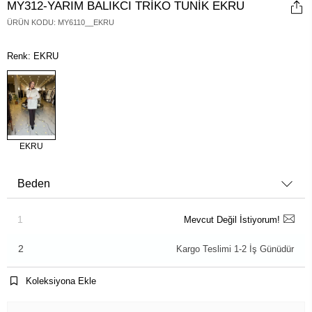
MY312-YARIM BALIKCI TRİKO TUNİK EKRU
ÜRÜN KODU
:
MY6110__EKRU
Renk: EKRU
EKRU
Beden
1
Mevcut Değil İstiyorum!
2
Kargo Teslimi 1-2 İş Günüdür
Koleksiyona Ekle