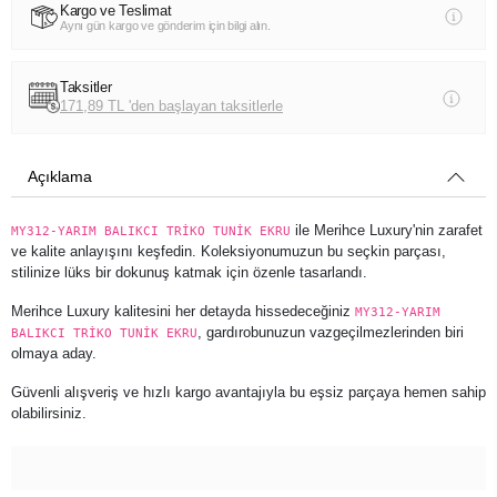
Kargo ve Teslimat
Aynı gün kargo ve gönderim için bilgi alın.
Taksitler
171,89 TL 'den başlayan taksitlerle
Açıklama
ile Merihce Luxury'nin zarafet
MY312-YARIM BALIKCI TRİKO TUNİK EKRU
ve kalite anlayışını keşfedin. Koleksiyonumuzun bu seçkin parçası,
stilinize lüks bir dokunuş katmak için özenle tasarlandı.
Merihce Luxury kalitesini her detayda hissedeceğiniz
MY312-YARIM
, gardırobunuzun vazgeçilmezlerinden biri
BALIKCI TRİKO TUNİK EKRU
olmaya aday.
Güvenli alışveriş ve hızlı kargo avantajıyla bu eşsiz parçaya hemen sahip
olabilirsiniz.