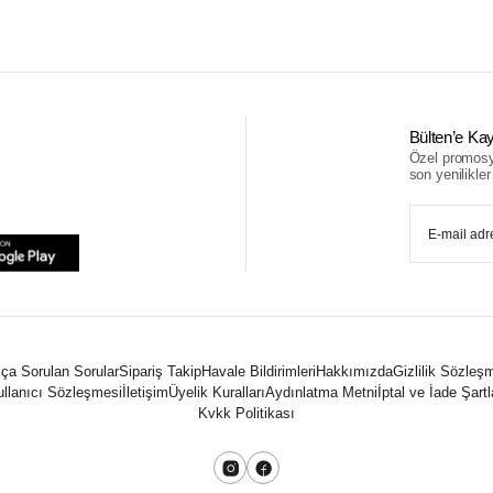
Bülten’e Kay
Özel promosyo
son yenilikler i
ça Sorulan Sorular
Sipariş Takip
Havale Bildirimleri
Hakkımızda
Gizlilik Sözleş
llanıcı Sözleşmesi
İletişim
Üyelik Kuralları
Aydınlatma Metni
İptal ve İade Şartl
Kvkk Politikası