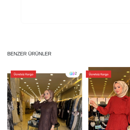
BENZER ÜRÜNLER
2
2