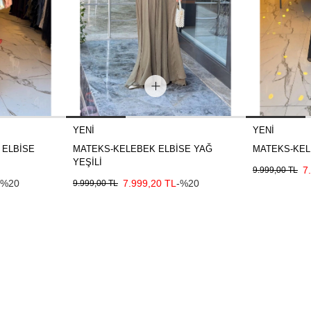
YENI
YENI
 ELBİSE
MATEKS-KELEBEK ELBİSE YAĞ
MATEKS-KEL
YEŞİLİ
7
9.999,00 TL
-%20
7.999,20 TL
-%20
9.999,00 TL