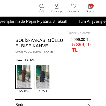
0
Ara
Giriş Yap
Favorilerim
Sepetim
e Peşin Fiyatına 3 Taksit!
Tüm Alışverişlerinizde Peşin 
Önceki
/
Sonraki
5.999,00 TL
SOLİS-YAKASI GÜLLÜ
5.399,10
ELBİSE KAHVE
TL
ÜRÜN KODU
:
SL1041__KAHVE
Renk: KAHVE
KAHVE
SİYAH
Beden