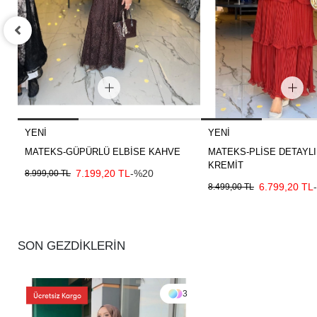
YENI
YENI
MATEKS-GÜPÜRLÜ ELBİSE KAHVE
MATEKS-PLİSE DETAYLI
KREMİT
7.199,20 TL
-%20
8.999,00 TL
6.799,20 TL
8.499,00 TL
SON GEZDİKLERİN
3