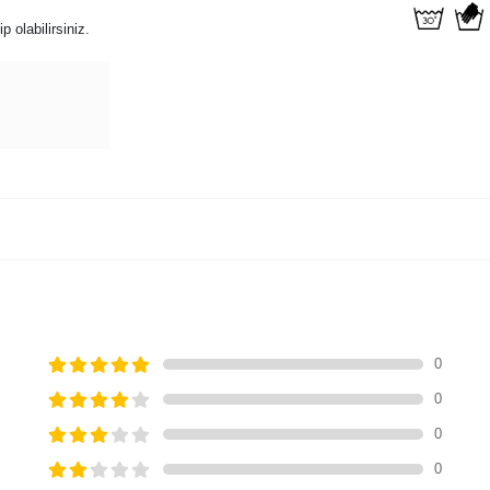
 olabilirsiniz.
0
0
0
0