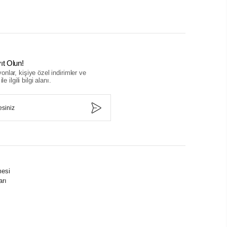
ıt Olun!
nlar, kişiye özel indirimler ve
le ilgili bilgi alanı.
mesi
arı