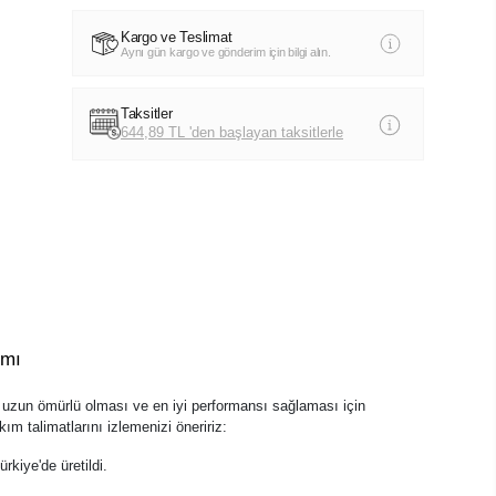
Kargo ve Teslimat
Aynı gün kargo ve gönderim için bilgi alın.
Taksitler
644,89 TL 'den başlayan taksitlerle
ımı
zun ömürlü olması ve en iyi performansı sağlaması için
ım talimatlarını izlemenizi öneririz:
kiye'de üretildi.