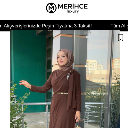
inizde Peşin Fiyatına 3 Taksit!
Tüm Alışverişlerinizd