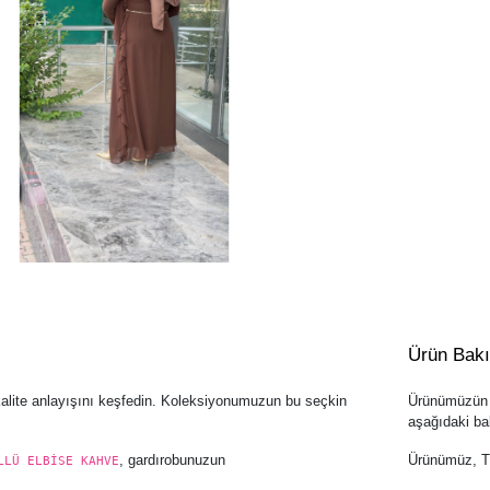
Ürün Bak
kalite anlayışını keşfedin. Koleksiyonumuzun bu seçkin
Ürünümüzün u
aşağıdaki bak
, gardırobunuzun
Ürünümüz, Tür
LLÜ ELBİSE KAHVE