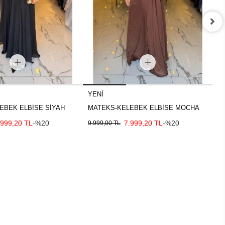
YENI
Y
EBEK ELBİSE SİYAH
MATEKS-KELEBEK ELBİSE MOCHA
M
.999,20 TL
-%20
7.999,20 TL
-%20
9.999,00 TL
9.