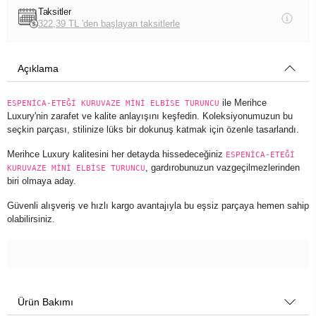
Taksitler
322,39 TL 'den başlayan taksitlerle
Açıklama
ile Merihce
ESPENİCA-ETEĞİ KURUVAZE MİNİ ELBİSE TURUNCU
Luxury'nin zarafet ve kalite anlayışını keşfedin. Koleksiyonumuzun bu
seçkin parçası, stilinize lüks bir dokunuş katmak için özenle tasarlandı.
Merihce Luxury kalitesini her detayda hissedeceğiniz
ESPENİCA-ETEĞİ
, gardırobunuzun vazgeçilmezlerinden
KURUVAZE MİNİ ELBİSE TURUNCU
biri olmaya aday.
Güvenli alışveriş ve hızlı kargo avantajıyla bu eşsiz parçaya hemen sahip
olabilirsiniz.
Ürün Bakımı