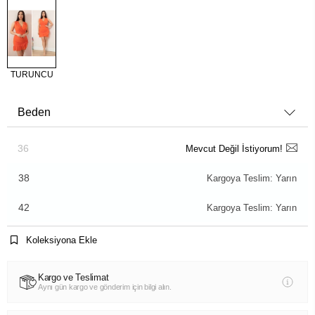
TURUNCU
Beden
36
Mevcut Değil İstiyorum!
38
Kargoya Teslim: Yarın
42
Kargoya Teslim: Yarın
Koleksiyona Ekle
Kargo ve Teslimat
Aynı gün kargo ve gönderim için bilgi alın.