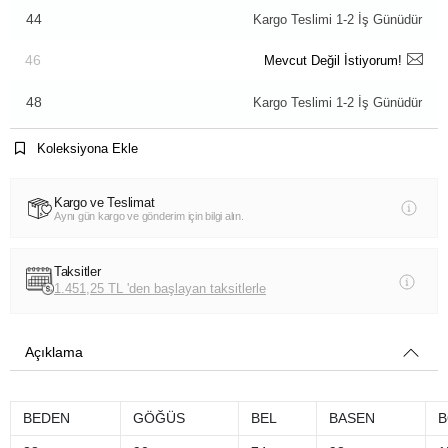
44
Kargo Teslimi 1-2 İş Günüdür
46
Mevcut Değil İstiyorum!
48
Kargo Teslimi 1-2 İş Günüdür
Koleksiyona Ekle
Kargo ve Teslimat
Aynı gün kargo ve gönderim için bilgi alın.
Taksitler
1.451,25 TL 'den başlayan taksitlerle
Açıklama
BEDEN
GÖĞÜS
BEL
BASEN
B