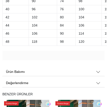
38
90
74
98
1
40
96
76
100
1
42
102
80
104
1
44
104
84
106
1
46
106
90
114
1
48
118
98
120
1
Ürün Bakımı
Değerlendirme
BENZER ÜRÜNLER