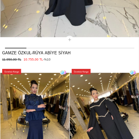
GAMZE ÖZKUL-RÜYA ABİYE SİYAH
11.950,00 TL
10.755,00 TL
-%10