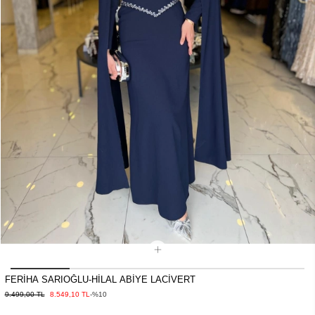
FERİHA SARIOĞLU-HİLAL ABİYE LACİVERT
9.499,00 TL
8.549,10 TL
-%10