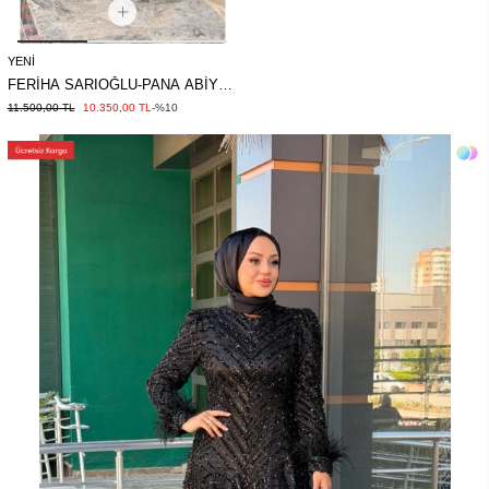
YENI
FERİHA SARIOĞLU-PANA ABİYE
BORDO
11.500,00 TL
10.350,00 TL
-%10