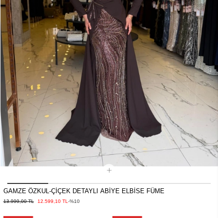
GAMZE ÖZKUL-ÇİÇEK DETAYLI ABİYE ELBİSE FÜME
13.999,00 TL
12.599,10 TL
-%10