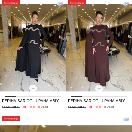
FERİHA SARIOĞLU-PANA ABİYE
FERİHA SARIOĞLU-PANA ABİYE
SİYAH
KAHVE
11.500,00 TL
10.350,00 TL
-%10
11.500,00 TL
10.350,00 TL
-%10