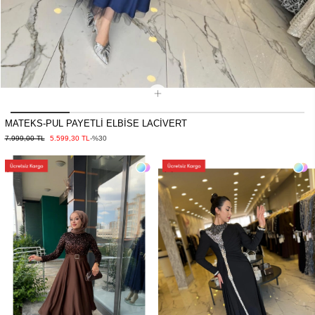
MATEKS-PUL PAYETLİ ELBİSE LACİVERT
7.999,00 TL
5.599,30 TL
-%30