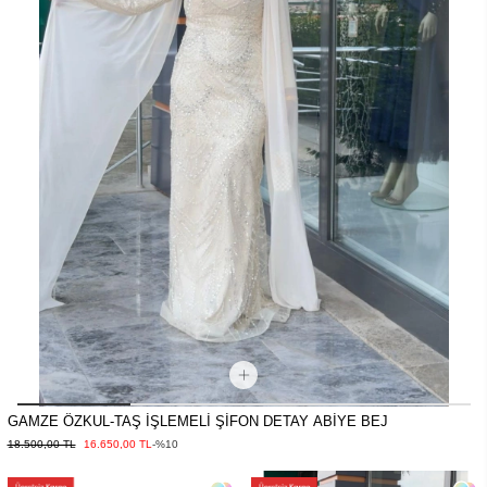
GAMZE ÖZKUL-TAŞ İŞLEMELİ ŞİFON DETAY ABİYE BEJ
18.500,00 TL
16.650,00 TL
-%10