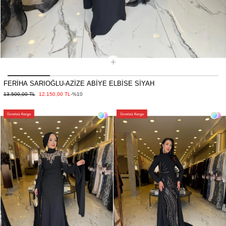
FERİHA SARIOĞLU-AZİZE ABİYE ELBİSE SİYAH
13.500,00 TL
12.150,00 TL
-%10