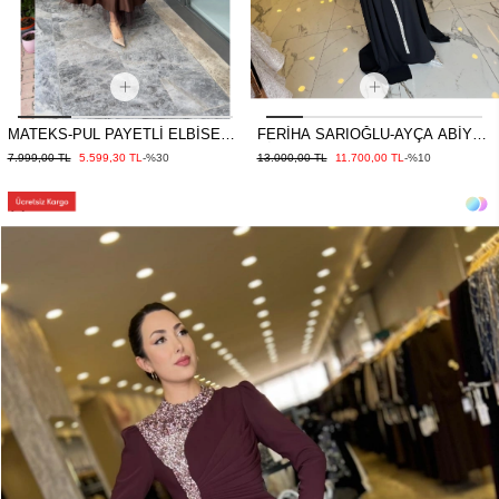
MATEKS-PUL PAYETLİ ELBİSE
FERİHA SARIOĞLU-AYÇA ABİYE
KAHVE
SİYAH
7.999,00 TL
5.599,30 TL
-%30
13.000,00 TL
11.700,00 TL
-%10