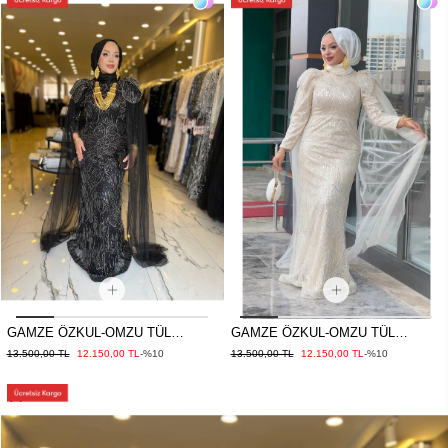
GAMZE ÖZKUL-OMZU TÜL
GAMZE ÖZKUL-OMZU TÜL
DETAYLI ELBİSE SİYAH
DETAYLI ELBİSE EKRU
13.500,00 TL
12.150,00 TL
-%10
13.500,00 TL
12.150,00 TL
-%10