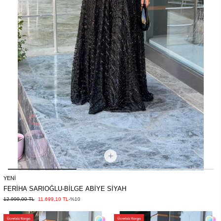
YENI
FERİHA SARIOĞLU-BİLGE ABİYE SİYAH
12.999,00 TL
11.699,10 TL
-%10