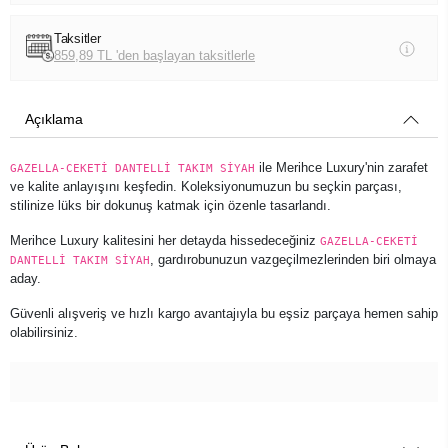
Taksitler
859,89 TL 'den başlayan taksitlerle
Açıklama
ile Merihce Luxury'nin zarafet
GAZELLA-CEKETİ DANTELLİ TAKIM SİYAH
ve kalite anlayışını keşfedin. Koleksiyonumuzun bu seçkin parçası,
stilinize lüks bir dokunuş katmak için özenle tasarlandı.
Merihce Luxury kalitesini her detayda hissedeceğiniz
GAZELLA-CEKETİ
, gardırobunuzun vazgeçilmezlerinden biri olmaya
DANTELLİ TAKIM SİYAH
aday.
Güvenli alışveriş ve hızlı kargo avantajıyla bu eşsiz parçaya hemen sahip
olabilirsiniz.