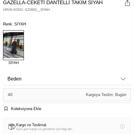
GAZELLA-CEKETİ DANTELLİ TAKIM SİYAH
ÜRÜN KODU
:
GZ0002__SİYAH
Renk: SİYAH
SİYAH
Beden
40
Kargoya Teslim: Bugün
Koleksiyona Ekle
Kargo ve Teslimat
Aynı gün kargo ve gönderim için bilgi alın.