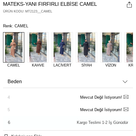
MATEKS-YANI FIRFIRLI ELBİSE CAMEL
ÜRÜN KODU
:
MT2123__CAMEL
Renk: CAMEL
CAMEL
KAHVE
LACİVERT
SİYAH
VİZON
KRE
Beden
4
Mevcut Değil İstiyorum!
5
Mevcut Değil İstiyorum!
6
Kargo Teslimi 1-2 İş Günüdür