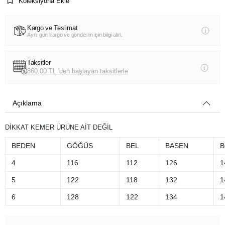
Koleksiyona Ekle
Kargo ve Teslimat
Aynı gün kargo ve gönderim için bilgi alın.
Taksitler
860,00 TL 'den başlayan taksitlerle
Açıklama
DİKKAT KEMER ÜRÜNE AİT DEĞİL
BEDEN
GÖĞÜS
BEL
BASEN
B
4
116
112
126
1
5
122
118
132
1
6
128
122
134
1