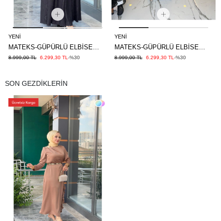
YENI
YENI
MATEKS-GÜPÜRLÜ ELBİSE
MATEKS-GÜPÜRLÜ ELBİSE
SİYAH
KAHVE
8.999,00 TL
6.299,30 TL
-%30
8.999,00 TL
6.299,30 TL
-%30
SON GEZDİKLERİN