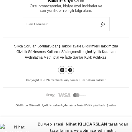
Bülten’e Kayıt Olun!
Özel promosyonlar, kişiye özel indirimler ve
son yenilikler ile ilgili bilgi alanı.
Sıkça Sorulan Sorular
Sipariş Takip
Havale Bildirimleri
Hakkımızda
Gizlilik Sözleşmesi
Kullanıcı Sözleşmesi
İletişim
Üyelik Kuralları
Aydınlatma Metni
İptal ve İade Şartları
Kvkk Politikası
Copyright ©
2026
merihceluxury.com.tr Tüm hakları saklıdır.
Gizlilik ve Güvenlik
Üyelik Kuralları
Aydınlatma Metni
KVKK
İptal İade Şartları
Bu web sitesi,
Nihat KILIÇARSLAN
tarafından
tasarlanmış ve optimize edilmiştir.