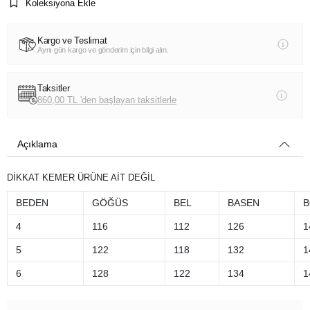
Koleksiyona Ekle
Kargo ve Teslimat
Aynı gün kargo ve gönderim için bilgi alın.
Taksitler
860,00 TL 'den başlayan taksitlerle
Açıklama
DİKKAT KEMER ÜRÜNE AİT DEĞİL
BEDEN
GÖĞÜS
BEL
BASEN
B
4
116
112
126
1
5
122
118
132
1
6
128
122
134
1