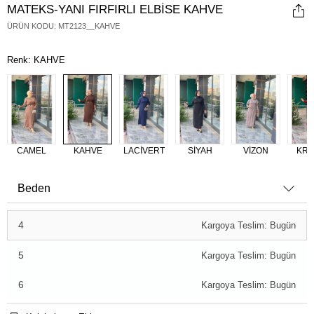
MATEKS-YANI FIRFIRLI ELBİSE KAHVE
ÜRÜN KODU
:
MT2123__KAHVE
Renk: KAHVE
CAMEL
KAHVE
LACİVERT
SİYAH
VİZON
KRE
Beden
4
Kargoya Teslim: Bugün
5
Kargoya Teslim: Bugün
6
Kargoya Teslim: Bugün