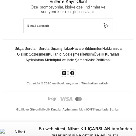
Bülten’e Kayıt Olun!
Özel promosyonlar, kişiye özel indirimler ve
son yenilikler ile ilgili bilgi alanı.
Sıkça Sorulan Sorular
Sipariş Takip
Havale Bildirimleri
Hakkımızda
Gizlilik Sözleşmesi
Kullanıcı Sözleşmesi
İletişim
Üyelik Kuralları
Aydınlatma Metni
İptal ve İade Şartları
Kvkk Politikası
Copyright ©
2026
merihceluxury.com.tr Tüm hakları saklıdır.
Gizlilik ve Güvenlik
Üyelik Kuralları
Aydınlatma Metni
KVKK
İptal İade Şartları
Bu web sitesi,
Nihat KILIÇARSLAN
tarafından
tasarlanmış ve optimize edilmiştir.