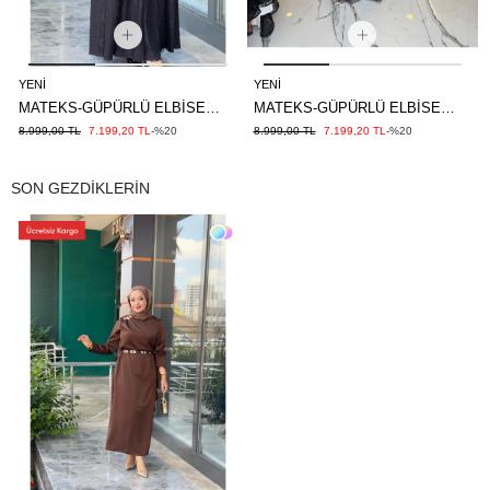
YENI
YENI
MATEKS-GÜPÜRLÜ ELBİSE
MATEKS-GÜPÜRLÜ ELBİSE
SİYAH
KAHVE
8.999,00 TL
7.199,20 TL
-%20
8.999,00 TL
7.199,20 TL
-%20
SON GEZDİKLERİN