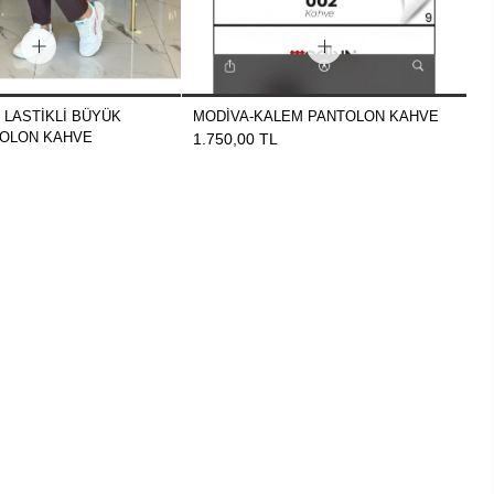
 LASTİKLİ BÜYÜK
MODİVA-KALEM PANTOLON KAHVE
M
OLON KAHVE
P
1.750,00 TL
1.