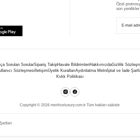
Özel promosyo
son yenilikler i
ça Sorulan Sorular
Sipariş Takip
Havale Bildirimleri
Hakkımızda
Gizlilik Sözleş
llanıcı Sözleşmesi
İletişim
Üyelik Kuralları
Aydınlatma Metni
İptal ve İade Şartl
Kvkk Politikası
Copyright ©
2026
merihceluxury.com.tr Tüm hakları saklıdır.
Şartları