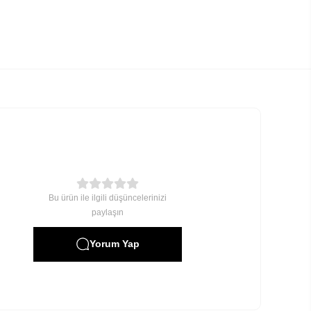
Bu ürün ile ilgili düşüncelerinizi
paylaşın
Yorum Yap