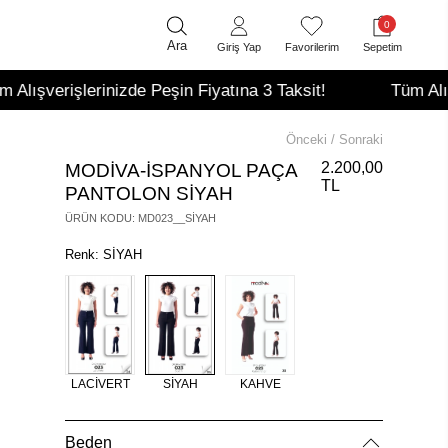
teslim edebilirsin.
0
WhatsApp Destek Hattı
Sıkça Sorulanlar
Ara
Giriş Yap
Favorilerim
Sepetim
İade sürecim hakkında sorularım var.
+90 850 532 47 21
Yardım Merkezi
işlerinizde Peşin Fiyatına 3 Taksit!
Tüm Alışverişler
Önceki
/
Sonraki
2.200,00
MODİVA-İSPANYOL PAÇA
TL
PANTOLON SİYAH
ÜRÜN KODU
:
MD023__SİYAH
Renk: SİYAH
LACİVERT
SİYAH
KAHVE
Beden