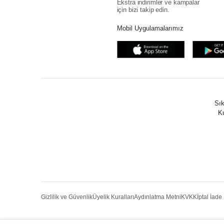
Ekstra indirimler ve kampalar
için bizi takip edin.
Mobil Uygulamalarımız
Sık
Ku
Gizlilik ve Güvenlik
Üyelik Kuralları
Aydınlatma Metni
KVKK
İptal İade 