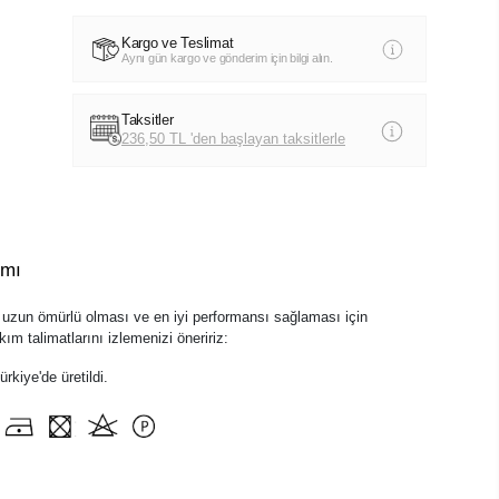
Kargo ve Teslimat
Aynı gün kargo ve gönderim için bilgi alın.
Taksitler
236,50 TL 'den başlayan taksitlerle
ımı
zun ömürlü olması ve en iyi performansı sağlaması için
ım talimatlarını izlemenizi öneririz:
kiye'de üretildi.