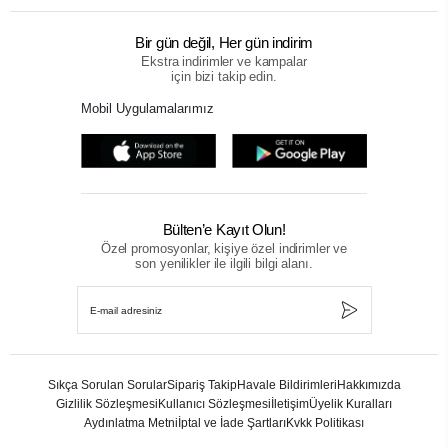
Bir gün değil, Her gün indirim
Ekstra indirimler ve kampalar
için bizi takip edin.
Mobil Uygulamalarımız
Bülten’e Kayıt Olun!
Özel promosyonlar, kişiye özel indirimler ve
son yenilikler ile ilgili bilgi alanı.
Sıkça Sorulan Sorular
Sipariş Takip
Havale Bildirimleri
Hakkımızda
Gizlilik Sözleşmesi
Kullanıcı Sözleşmesi
İletişim
Üyelik Kuralları
Aydınlatma Metni
İptal ve İade Şartları
Kvkk Politikası