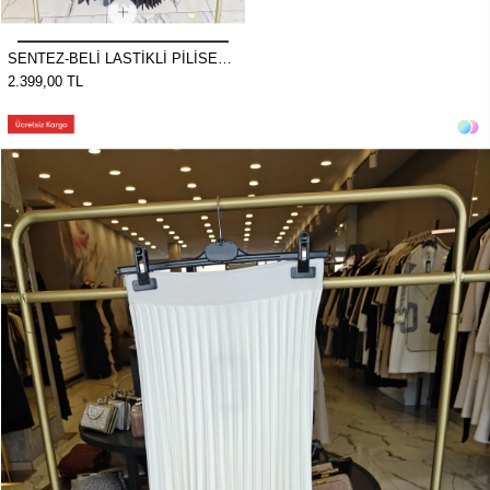
SENTEZ-BELİ LASTİKLİ PİLİSELİ
ETEK KAHVE
2.399,00 TL