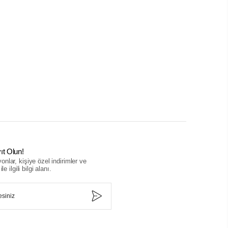
ıt Olun!
nlar, kişiye özel indirimler ve
le ilgili bilgi alanı.