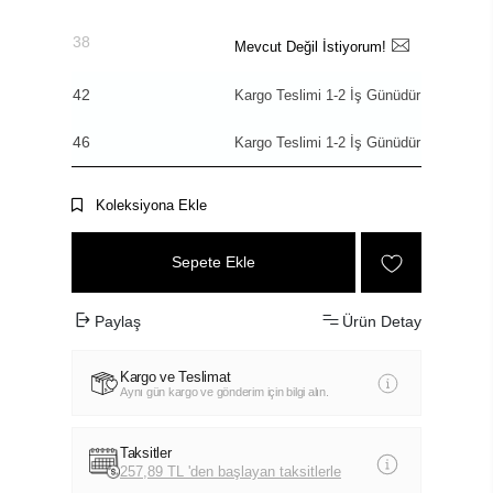
38
Mevcut Değil İstiyorum!
42
Kargo Teslimi 1-2 İş Günüdür
46
Kargo Teslimi 1-2 İş Günüdür
Koleksiyona Ekle
Sepete Ekle
Paylaş
Ürün Detay
Kargo ve Teslimat
Aynı gün kargo ve gönderim için bilgi alın.
Taksitler
257,89 TL 'den başlayan taksitlerle