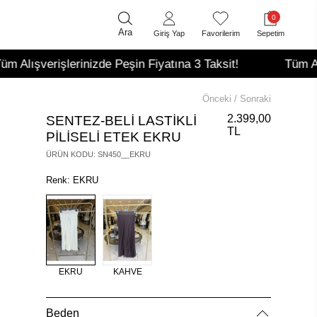
0
Ara
Giriş Yap
Favorilerim
Sepetim
verişlerinizde Peşin Fiyatına 3 Taksit!
Tüm Alışveriş
Önceki
/
Sonraki
2.399,00
SENTEZ-BELİ LASTİKLİ
TL
PİLİSELİ ETEK EKRU
ÜRÜN KODU
:
SN450__EKRU
Renk: EKRU
EKRU
KAHVE
Beden