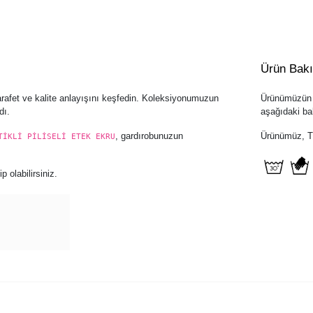
Ürün Bak
arafet ve kalite anlayışını keşfedin. Koleksiyonumuzun
Ürünümüzün u
dı.
aşağıdaki bak
, gardırobunuzun
Ürünümüz, Tür
TİKLİ PİLİSELİ ETEK EKRU
 olabilirsiniz.