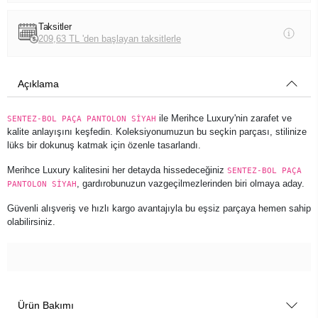
Taksitler
209,63 TL 'den başlayan taksitlerle
Açıklama
ile Merihce Luxury'nin zarafet ve
SENTEZ-BOL PAÇA PANTOLON SİYAH
kalite anlayışını keşfedin. Koleksiyonumuzun bu seçkin parçası, stilinize
lüks bir dokunuş katmak için özenle tasarlandı.
Merihce Luxury kalitesini her detayda hissedeceğiniz
SENTEZ-BOL PAÇA
, gardırobunuzun vazgeçilmezlerinden biri olmaya aday.
PANTOLON SİYAH
Güvenli alışveriş ve hızlı kargo avantajıyla bu eşsiz parçaya hemen sahip
olabilirsiniz.
Ürün Bakımı