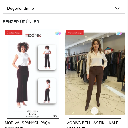
Değerlendirme
BENZER ÜRÜNLER
MODİVA-İSPANYOL PAÇA
MODİVA-BELİ LASTİKLİ KALEM
PANTOLON KAHVE
PANTOLON KAHVE