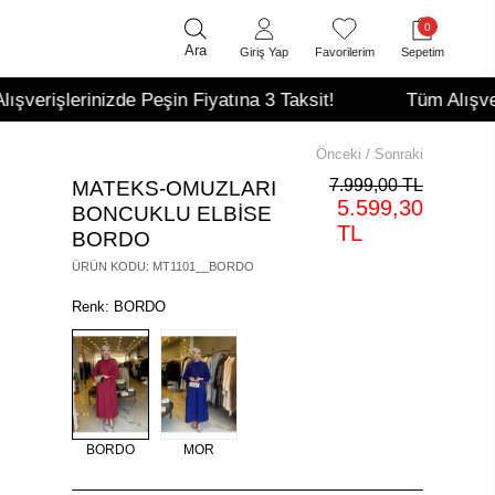
0
Ara
Giriş Yap
Favorilerim
Sepetim
zde Peşin Fiyatına 3 Taksit!
Tüm Alışverişlerinizde P
Önceki
/
Sonraki
7.999,00 TL
MATEKS-OMUZLARI
5.599,30
BONCUKLU ELBİSE
TL
BORDO
ÜRÜN KODU
:
MT1101__BORDO
Renk: BORDO
BORDO
MOR