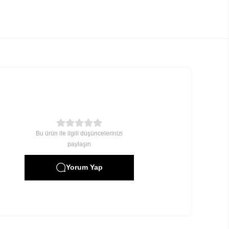
Bu ürün ile ilgili düşüncelerinizi
paylaşın
Yorum Yap