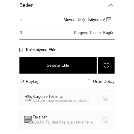
Beden
1
Mevcut Değil İstiyorum!
3
Kargoya Teslim: Bugün
Koleksiyona Ekle
Sepete Ekle
Paylaş
Ürün Detay
Kargo ve Teslimat
Aynı gün kargo ve gönderim için bilgi alın.
Taksitler
859,89 TL 'den başlayan taksitlerle