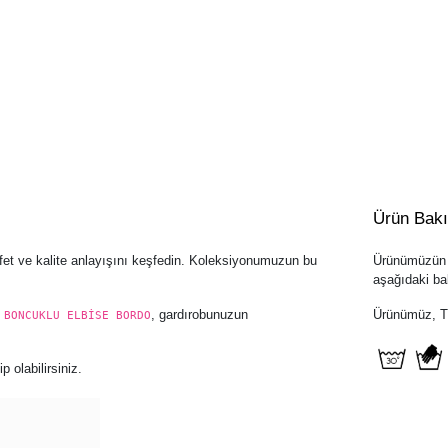
Ürün Bak
fet ve kalite anlayışını keşfedin. Koleksiyonumuzun bu
Ürünümüzün u
aşağıdaki bak
, gardırobunuzun
Ürünümüz, Tür
 BONCUKLU ELBİSE BORDO
 olabilirsiniz.