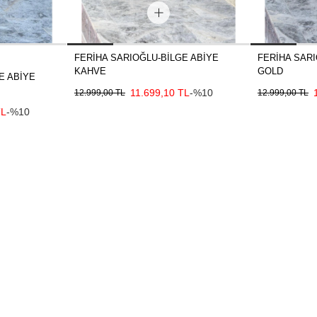
FERİHA SARIOĞLU-BİLGE ABİYE
FERİHA SARI
KAHVE
GOLD
E ABİYE
11.699,10 TL
-%10
12.999,00 TL
12.999,00 TL
TL
-%10