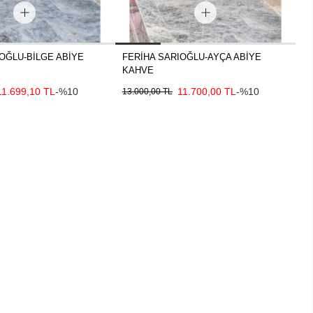
OĞLU-BİLGE ABİYE
FERİHA SARIOĞLU-AYÇA ABİYE
G
KAHVE
E
1
11.699,10 TL
-%10
11.700,00 TL
-%10
13.000,00 TL