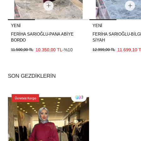
YENI
YENI
FERİHA SARIOĞLU-PANA ABİYE
FERİHA SARIOĞLU-BİLG
BORDO
SİYAH
10.350,00 TL
-%10
11.699,10 
11.500,00 TL
12.999,00 TL
SON GEZDİKLERİN
3