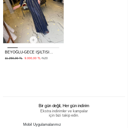
BEYOĞLU-GECE IŞILTISI
ABİYE LACİVERT
11.250,00 TL
9.000,00 TL
-%20
Bir gün değil, Her gün indirim
Ekstra indirimler ve kampalar
için bizi takip edin.
Mobil Uygulamalarımız