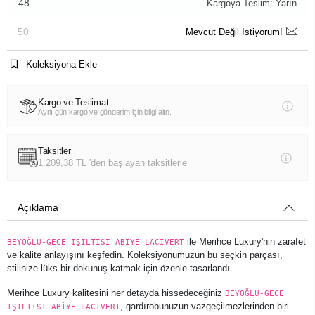
48
Kargoya Teslim: Yarın
50
Mevcut Değil İstiyorum!
Koleksiyona Ekle
Kargo ve Teslimat
Aynı gün kargo ve gönderim için bilgi alın.
Taksitler
1.209,38 TL 'den başlayan taksitlerle
Açıklama
ile Merihce Luxury'nin zarafet
BEYOĞLU-GECE IŞILTISI ABİYE LACİVERT
ve kalite anlayışını keşfedin. Koleksiyonumuzun bu seçkin parçası,
stilinize lüks bir dokunuş katmak için özenle tasarlandı.
Merihce Luxury kalitesini her detayda hissedeceğiniz
BEYOĞLU-GECE
, gardırobunuzun vazgeçilmezlerinden biri
IŞILTISI ABİYE LACİVERT