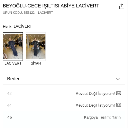
BEYOĞLU-GECE IŞILTISI ABİYE LACİVERT
ÜRÜN KODU
:
BE3122__LACİVERT
Renk: LACİVERT
LACİVERT
SİYAH
Beden
42
Mevcut Değil İstiyorum!
44
Mevcut Değil İstiyorum!
46
Kargoya Teslim: Yarın