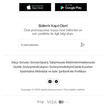
Bülten’e Kayıt Olun!
Özel promosyonlar, kişiye özel indirimler ve
son yenilikler ile ilgili bilgi alanı.
Sıkça Sorulan Sorular
Sipariş Takip
Havale Bildirimleri
Hakkımızda
Gizlilik Sözleşmesi
Kullanıcı Sözleşmesi
İletişim
Üyelik Kuralları
Aydınlatma Metni
İptal ve İade Şartları
Kvkk Politikası
Copyright ©
2026
merihceluxury.com.tr Tüm hakları saklıdır.