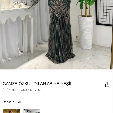
GAMZE ÖZKUL DİLAN ABİYE YEŞİL
ÜRÜN KODU
:
GM8006__YEŞİL
Renk: YEŞİL