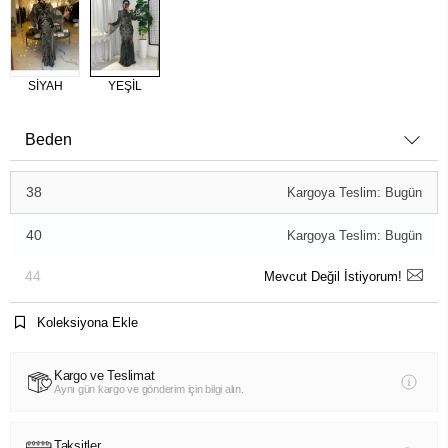
SİYAH
YEŞİL
Beden
38
Kargoya Teslim: Bugün
40
Kargoya Teslim: Bugün
44
Mevcut Değil İstiyorum!
Koleksiyona Ekle
Kargo ve Teslimat
Aynı gün kargo ve gönderim için bilgi alın.
Taksitler