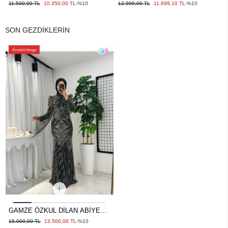
ABİYE BORDO
ABİYE SİYAH
11.500,00 TL
10.350,00 TL
-%10
12.999,00 TL
11.699,10 TL
-%10
SON GEZDİKLERİN
GAMZE ÖZKUL DİLAN ABİYE
YEŞİL
15.000,00 TL
13.500,00 TL
-%10