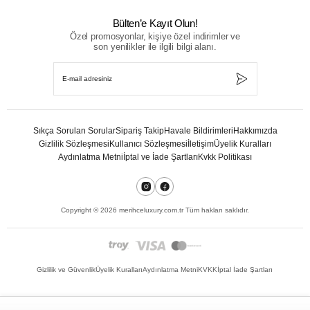
Bülten’e Kayıt Olun!
Özel promosyonlar, kişiye özel indirimler ve
son yenilikler ile ilgili bilgi alanı.
Sıkça Sorulan Sorular
Sipariş Takip
Havale Bildirimleri
Hakkımızda
Gizlilik Sözleşmesi
Kullanıcı Sözleşmesi
İletişim
Üyelik Kuralları
Aydınlatma Metni
İptal ve İade Şartları
Kvkk Politikası
Copyright ©
2026
merihceluxury.com.tr Tüm hakları saklıdır.
Gizlilik ve Güvenlik
Üyelik Kuralları
Aydınlatma Metni
KVKK
İptal İade Şartları