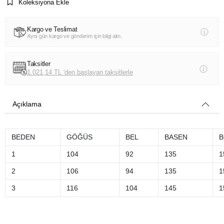
Koleksiyona Ekle
Kargo ve Teslimat
Aynı gün kargo ve gönderim için bilgi alın.
Taksitler
1.021,14 TL 'den başlayan taksitlerle
Açıklama
BEDEN
GÖĞÜS
BEL
BASEN
B
1
104
92
135
1
2
106
94
135
1
3
116
104
145
1